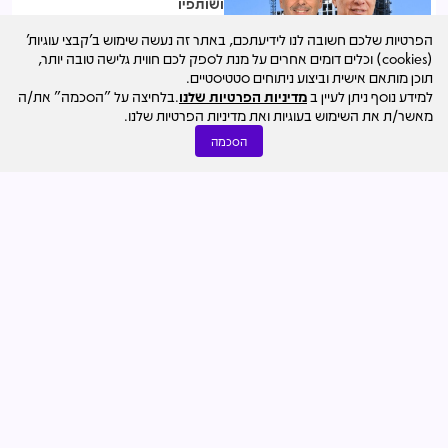
ושותפיו
04.08
מערכת מרכז הנדל"ן
הפרטיות שלכם חשובה לנו לידיעתכם, באתר זה נעשה שימוש ב'קבצי עוגיות'
נצפות ביותר
(cookies) וכלים דומים אחרים על מנת לספק לכם חווית גלישה טובה יותר,
המחוזי דחה את עתירת רמת השרון:
תוכן מותאם אישית וביצוע ניתוחים סטטיסטיים.
תוכנית מתחם אלקו של ישראל קנדה
למידע נוסף ניתן לעיין ב
מדיניות הפרטיות שלנו
.בלחיצה על "הסכמה" את/ה
יוצאת לדרך
מאשר/ת את השימוש בעוגיות ואת מדיניות הפרטיות שלנו.
04.08
נמרוד בוסו
הסכמה
נצפות ביותר
מייסדי אנשי העיר משתלטים על
החברה: רוכשים את מניות רוטשטיין
לפי שווי 240 מלש"ח
05.08
נמרוד בוסו
נצפות ביותר
400 דירות במגדל בן 35 קומות:
עיריית ר"ג פרסמה מכרז הקמת דיור
מוגן במרכז העיר
03.08
נמרוד בוסו
נצפות ביותר