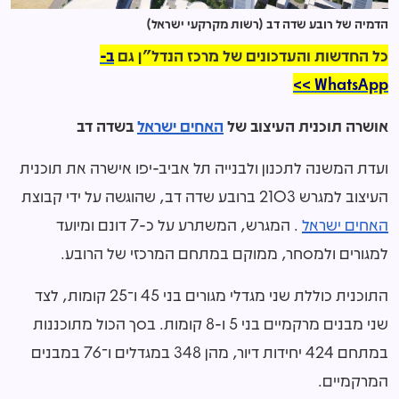
הדמיה של רובע שדה דב (רשות מקרקעי ישראל)
כל החדשות והעדכונים של מרכז הנדל"ן גם
ב-
WhatsApp >>
אושרה תוכנית העיצוב של
האחים ישראל
בשדה דב
ועדת המשנה לתכנון ולבנייה תל אביב-יפו אישרה את תוכנית
העיצוב למגרש 2103 ברובע שדה דב, שהוגשה על ידי קבוצת
האחים ישראל
. המגרש, המשתרע על כ-7 דונם ומיועד
למגורים ולמסחר, ממוקם במתחם המרכזי של הרובע.
התוכנית כוללת שני מגדלי מגורים בני 45 ו־25 קומות, לצד
שני מבנים מרקמיים בני 5 ו-8 קומות. בסך הכול מתוכננות
במתחם 424 יחידות דיור, מהן 348 במגדלים ו־76 במבנים
המרקמיים.