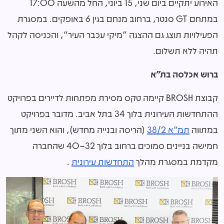
האירוע יתקיים ביום שני, 15 ביוני, החל מהשעה 17:00
במתחם GT סנטר, ברחוב מנחם בגין 6 באופקים. במסגרת
הפעילויות תוצג גם ההצגה "מיקי עכבר העיר", והכניסה לקהל
תהיה ללא תשלום.
ברוש אכלסה בת"א
קבוצת BROSH קיימה טקס מסירת מפתחות לדיירים בפרויקט
ההתחדשות העירונית בלוך 34 בתל אביב. מדובר בפרויקט
במתווה
תמ"א 38/2
(הריסה ובנייה מחדש), והוא השני מתוך
חמישה בניינים סמוכים ברחוב בלוך 32–40 שהחברה
מקדמת במסגרת מהלך
התחדשות עירונית
.