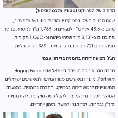
הדמיה של הפרויקט (סטודיו אלכס לובימוב)
שטח הבנייה העילי בפרויקט יעמוד על כ-50.3 אלף מ"ר,
מהם כ-48.6 אלף מ"ר למגורים וכ-1,766 מ"ר למסחר. בנוסף
מתוכננים כ-3,131 מ"ר שטחי פיתוח וכ-1,060 מקומות
חניה, מהם 721 חניות תת־קרקעיות ו-339 חניות עיליות.
חג'ג' מציעה דירות ברומניה בלי הון עצמי
חברת חג'ג' אירופה השיקה בישראל את Hagag Europe
Partners, מועדון משקיעים סגור המיועד למשקיעים ישראלים
המעוניינים לרכוש דירות בפרויקטי החברה ברומניה. במסגרת
המהלך יוכלו חברי המועדון לקבל גישה מוקדמת להזדמנויות
נדל"ן נבחרות, לצד תנאי רכישה ומימון ייחודיים.