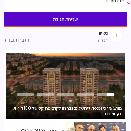
נס יןנ
1.
הגב לתגובה זו
רבקה
מותג עירוני נכנסת לירושלים: נבחרה לקדם פרויקט של 150 דירות
בקטמונים
לע
עם דיבידנד של 160 מלש"ח