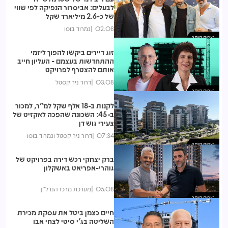
לבעלים: אביסרור הנפיקה לפי שווי
של כ-2.6 מיליארד שקל
02.08
נמרוד בוסו
נצפות ביותר
זוג דיירים ביקשו להפוך ליזמי
ההתחדשות בעצמם - העליון חייב
אותם להצטרף לפרויקט
03.08
דרור ניר קסטל
נצפות ביותר
לקנות ב-18 אלף שקל למ"ר, למכור
ב-45: השכונה שהפכה לאקזיט של
צעירי גוש דן
07:34
דרור ניר קסטל ונמרוד בוסו
נצפות ביותר
ברק יצחקי רכש דירה בפרויקט של
גוהרי-אפריאט באשקלון
05.08
מערכת מרכז הנדל"ן
נצפות ביותר
חיים כצמן ביטל את עסקת מכירת
השליטה בג'י סיטי לצחי אבו