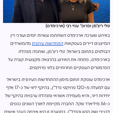
טלי ריצ'מן ופרופ' עוזי רבי (ארכימדס)
באירוע שערכה ארכימדס השתתפו עשרות יזמים ועורכי דין
המייצגים דיירים בעסקאות
התחדשות עירונית
מהמשרדים
הבולטים בתחום בישראל. טלי ריצ'מן, שותפה מנהלת
בארכימדס, פתחה את האירוע בהרצאה מקצועית קצרה על
הפרמטרים העסקיים תחרותיים בלווי פרויקטים.
ארכימדס עוסקת תחום מימון ההתחדשות העירונית בישראל
עם למעלה מ-120 פרויקטי נדל"ן, בהיקף ליווי של כ-17 אלף
יחידות דיור, והיא מעמידה אשראי ומנהלת ערבויות בהיקף של
כ-56 מיליארד שקל. החברה מקיימת לאורך השנים כנסים
לבכירי שוק ההון והנדל"ן. במסגרת זו היא אירחה בעבר אישים