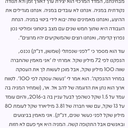
מבחינתנו, המדד המרכזי הוא יצירת ערך לאורך זמן ולא תנודה
נקודתית במניה. אנחנו לא עובדים במניה. אנחנו מגדילים את
ההיצע, ואנחנו מאמינים שזה יבוא לידי ביטוי במניה. הנחת
העבודה היא שתוך חמש שנים עם מצב ביטחוני ופוליטי נכון
נפרוץ קדימה, ואנחנו רוצים שהמשקיעים יהיו מרוצים".
עוד הוא מספר כי "לפני שנפתלי (שמשון, דנ"ק) נכנס,
הנפקנו לפי 72 מיליון שקל. אמרתי לו 'אני מאמין שהחברה
שווה 100 מיליון שקל, אבל מוכן לעשות לך את העסקה
במחיר ההנפקה'. הוא אמר לי 'נעשה עסקה לפי 100'. לטווח
ארוך הוא נתן את הדוגמה של להב אל. אר, (שמחיר המניה בה
עמד על 1.5 שקל כשהפך לבעל עניין בה ב-2016, והיום עומד
על 13 שקל, עם שווי חברה של 3.81 מיליארד שקל לעומת 80
מיליון שקל לפני כעשר שנים, דנ"ק). אני מאמין בביצועים
ובאנשים אבל התקופה קשה. המניה היא אף פעם לא חזות