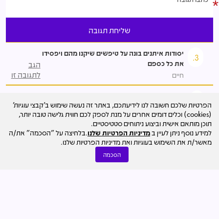
יסודות איתנים בונה על טיפשים שיקנו מהם ויפסידו
3.
את כל כספם
הגב
לתגובה זו
חיים
צריך שהנוכלים שמוכרים דירות להשקעה ישארו
הגב
2.
הפרטיות שלכם חשובה לנו לידיעתכם, באתר זה נעשה שימוש ב'קבצי עוגיות'
מובטלים הם מוחקים את כספי הצבור
לתגובה
(cookies) וכלים דומים אחרים על מנת לספק לכם חווית גלישה טובה יותר,
זו
מני
תוכן מותאם אישית וביצוע ניתוחים סטטיסטיים.
למידע נוסף ניתן לעיין ב
מדיניות הפרטיות שלנו
.בלחיצה על "הסכמה" את/ה
דירה להשקעה זה הפסדים ענקיים
מאשר/ת את השימוש בעוגיות ואת מדיניות הפרטיות שלנו.
1.
הגב לתגובה זו
יואל
הסכמה