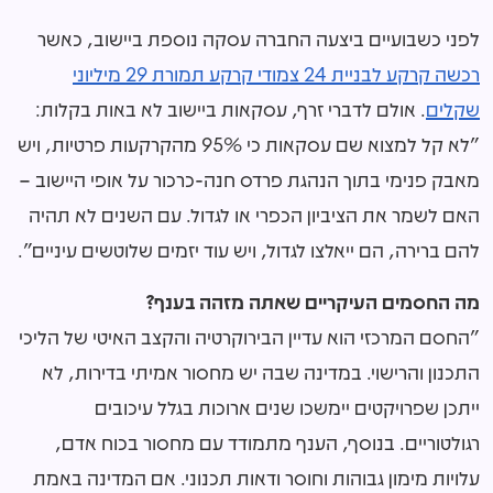
לפני כשבועיים ביצעה החברה עסקה נוספת ביישוב, כאשר
רכשה קרקע לבניית 24 צמודי קרקע תמורת 29 מיליוני
שקלים
. אולם לדברי זרף, עסקאות ביישוב לא באות בקלות:
"לא קל למצוא שם עסקאות כי 95% מהקרקעות פרטיות, ויש
מאבק פנימי בתוך הנהגת פרדס חנה-כרכור על אופי היישוב –
האם לשמר את הציביון הכפרי או לגדול. עם השנים לא תהיה
להם ברירה, הם ייאלצו לגדול, ויש עוד יזמים שלוטשים עיניים".
מה החסמים העיקריים שאתה מזהה בענף?
"החסם המרכזי הוא עדיין הבירוקרטיה והקצב האיטי של הליכי
התכנון והרישוי. במדינה שבה יש מחסור אמיתי בדירות, לא
ייתכן שפרויקטים יימשכו שנים ארוכות בגלל עיכובים
רגולטוריים. בנוסף, הענף מתמודד עם מחסור בכוח אדם,
עלויות מימון גבוהות וחוסר ודאות תכנוני. אם המדינה באמת