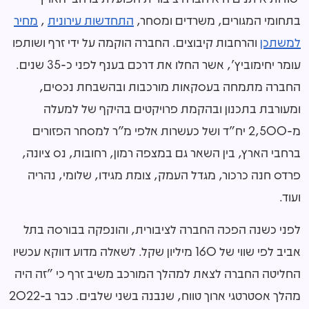
בתחומי המגורים, משרדים ומסחר,
התחדשות עירונית
,
מחיר
למשתכן
והרחבות קיבוצים. החברה הוקמה על ידי זרף ושותפו
עומר יחימוביץ', אשר החלו את דרכם בענף לפני כ-35 שנים.
החברה מתמחה בעסקאות מורכבות ובהשבחת נכסים,
ומעורבת בתכנון ובהקמת פרויקטים בהיקף של למעלה
מ-2,500 יח"ד ושל כעשרות אלפי מ"ר למסחר הפזורים
ברחבי הארץ, בין השאר גם במצפה רמון, רחובות, נס ציונה,
פרדס חנה כרכור, מגדל העמק, צומת מגידו, שלומי, נהריה
ועוד.
לפני כשנה הפכה החברה לציבורית, והונפקה בבורסה בתל
אביב לפי שווי של 160 מיליון שקל. לשאלה מדוע דווקא עכשיו
החליטה החברה לצאת למהלך המורכב משיב זרף כי "זה היה
מהלך אסטרטגי ארוך טווח, שנבנה בשני שלבים. כבר ב-2022