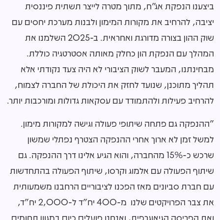
ביצענו הנפקת אג״ח, מתוך מטרה לייצר תשתית פיננסית
יציבה, להרחיב את מקורות המימון ולבנות מערכת יחסים עם
שוק ההון בצורה מדורגת ואחראית. ב-2025 השלמנו את
המהלך עם הנפקת הון כחלק מאותה אסטרטגיה כוללת.
מבחינתנו, המעבר לשוק הציבורי לא היה צעד נקודתי אלא
תהליך מתוכנן, שנועד לחזק את היכולת של החברה לצמוח,
להרחיב פעילות ולהתמודד עם עסקאות גדולות ומורכבות יותר.
"ההנפקה גם פתחה שיתופי פעולה וגישה למקורות מימון.
למשל זמן לא ארוך אחרי ההנפקה הצטרף נפתלי שמשון
שרכש כ-15% מהחברה, והוא הגיע אלינו דרך ההנפקה. גם
שיתוף הפעולה עם אלמוג וקרסו, שיתוף הפעולה בהתחדשות
עם חברת סביונים מאז הפכנו לציבוריים הרחבנו משמעותית
את צבר הפרויקטים שלנו מ-400 יח"ד ל-2,000 יח"ד,
ואת הפריסה הגיאוגרפית, ואנחנו פועלים כיום במגוון תחומים