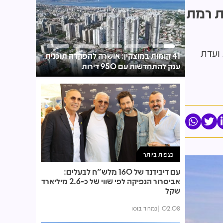
ת רמת
. ועדת
41 קומות במוצקין: אושרה להפקדה תוכנית
ברק יצחקי
ענק להתחדשות עם 950 דירות
גוהרי-אפר
נצפות ביותר
עם דיבידנד של 160 מלש"ח לבעלים:
אביסרור הנפיקה לפי שווי של כ-2.6 מיליארד
שקל
02.08
נמרוד בוסו