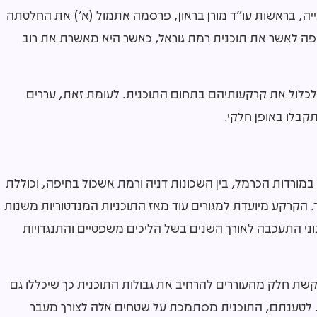
יה, בראשות עו"ד מורן בראון, פרסמה אתמול (א') את החלטתה
פה לאשר את תוכנית רמת גוראל, כאשר היא מאשרת את רוב
לכלול את קרקעותיהם בתחום התוכנית. לעומת זאת, עררים
קבלו באופן חלקי.
מת גוראל משתרעת על שטח של כ-430 דונם במורדות הכרמל, בין השכונות דניה ורמת אשכול בחיפה, וכוללת
ים חדשה ובה כ-2,000 יחידות דיור. הקרקע מיועדת למגורים עוד מאז התוכניות המנדטוריות משנות
וני התעכבה לאורך השנים בשל הליכים משפטיים והתנגדויות
קשת חלק מהעוררים להרחיב את גבולות התוכנית כך שיכללו גם
ם. לטענתם, התוכנית מסתמכת על שטחים אלה לצורך מעבר