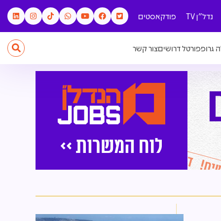
נדל"ן TV
פודקאסטים
 גרופ
פורטל דרושים
צור קשר