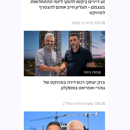
זוג דיירים ביקשו להפוך ליזמי ההתחדשות
בעצמם - העליון חייב אותם להצטרף
לפרויקט
03.08
דרור ניר קסטל
נצפות ביותר
ברק יצחקי רכש דירה בפרויקט של
גוהרי-אפריאט באשקלון
05.08
מערכת מרכז הנדל"ן