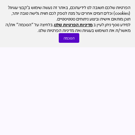
הפרטיות שלכם חשובה לנו לידיעתכם, באתר זה נעשה שימוש ב'קבצי עוגיות'
(cookies) וכלים דומים אחרים על מנת לספק לכם חווית גלישה טובה יותר,
תוכן מותאם אישית וביצוע ניתוחים סטטיסטיים.
דעות וניתוחים
למידע נוסף ניתן לעיין ב
מדיניות הפרטיות שלנו
.בלחיצה על "הסכמה" את/ה
28.07
מרכז הנדל"ן
"השוק מחפש יציבות — וברגע שהיא תחזור, גם קצב העסקאות
מאשר/ת את השימוש בעוגיות ואת מדיניות הפרטיות שלנו.
יתגבר"
הסכמה
התחדשות עירונית
06.08
מערכת מרכז הנדל"ן
מותג עירוני נכנסת לירושלים: נבחרה לקדם פרויקט של 150
דירות בקטמונים