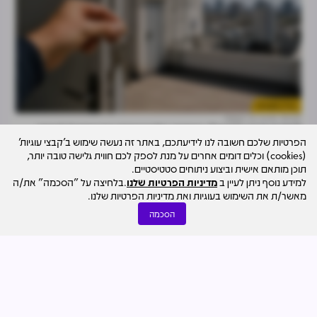
נדל"ן למגורים
31.07
דרור ניר קסטל
"פתרון קיצון פוגעני": המחוזי בלם דרישת ועד המגדל לגישה
הפרטיות שלכם חשובה לנו לידיעתכם, באתר זה נעשה שימוש ב'קבצי עוגיות'
חופשית למרפסת אחד הדיירים
(cookies) וכלים דומים אחרים על מנת לספק לכם חווית גלישה טובה יותר,
תוכן מותאם אישית וביצוע ניתוחים סטטיסטיים.
למידע נוסף ניתן לעיין ב
מדיניות הפרטיות שלנו
.בלחיצה על "הסכמה" את/ה
מאשר/ת את השימוש בעוגיות ואת מדיניות הפרטיות שלנו.
הסכמה