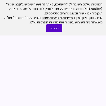
הפרטיות שלכם חשובה לנו לידיעתכם, באתר זה נעשה שימוש ב'קבצי עוגיות'
האנרגיה לג'נריישן קפיטל
(cookies) וכלים דומים אחרים על מנת לספק לכם חווית גלישה טובה יותר,
תוכן מותאם אישית וביצוע ניתוחים סטטיסטיים.
למידע נוסף ניתן לעיין ב
מדיניות הפרטיות שלנו
.בלחיצה על "הסכמה" את/ה
מאשר/ת את השימוש בעוגיות ואת מדיניות הפרטיות שלנו.
הסכמה
נדל"ן למגורים
24.07
דרור ניר קסטל
"שווי הדירות צנח ב-50%": חוכרים בקרקעות הכנסייה
בירושלים מאשימים את קק"ל בסחבת