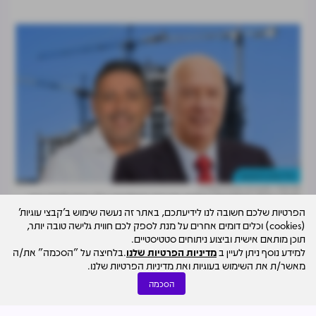
נדל"ן מניב והשקעות
04.08
מערכת מרכז הנדל"ן
חיים כצמן ביטל את עסקת מכירת השליטה בג'י סיטי לצחי אבו
הפרטיות שלכם חשובה לנו לידיעתכם, באתר זה נעשה שימוש ב'קבצי עוגיות'
ושותפיו
(cookies) וכלים דומים אחרים על מנת לספק לכם חווית גלישה טובה יותר,
תוכן מותאם אישית וביצוע ניתוחים סטטיסטיים.
למידע נוסף ניתן לעיין ב
מדיניות הפרטיות שלנו
.בלחיצה על "הסכמה" את/ה
מאשר/ת את השימוש בעוגיות ואת מדיניות הפרטיות שלנו.
הסכמה