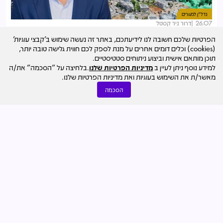
נדל"ן למגורים
26.07
דרור ניר קסטל
חדרה מתרחבת: אושרה שכונה עם 5,000 דירות ו-100 אלף
הפרטיות שלכם חשובה לנו לידיעתכם, באתר זה נעשה שימוש ב'קבצי עוגיות'
מ"ר למסחר ותעסוקה
(cookies) וכלים דומים אחרים על מנת לספק לכם חווית גלישה טובה יותר,
תוכן מותאם אישית וביצוע ניתוחים סטטיסטיים.
למידע נוסף ניתן לעיין ב
מדיניות הפרטיות שלנו
.בלחיצה על "הסכמה" את/ה
מאשר/ת את השימוש בעוגיות ואת מדיניות הפרטיות שלנו.
הסכמה
נדל"ן מניב והשקעות
29.07
מערכת מרכז הנדל"ן
לפי שווי 4.5 מיליארד ש"ח: שיכון ובינוי מוכרת את פעילות
האנרגיה לג'נריישן קפיטל