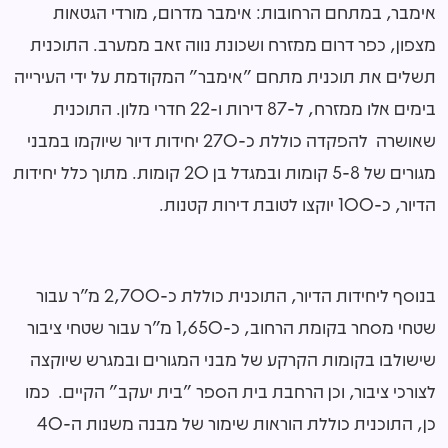
אימבר, במתחם הרחובות: אימבר מדרום, מורדי הגטאות
מצפון, כפר דרום ממזרח ושכונת נווה זאב ממערב. התוכנית
תשלים את תוכנית מתחם "אימבר" המקודמת על ידי העירייה
בימים אלו ממזרח, ל-87 דירות ו-22 חדרי מלון. התוכנית
שאושרה להפקדה כוללת כ-270 יחידות דיור שיוקמו במבני
מגורים של 5-8 קומות ובמגדל בן 20 קומות. מתוך כלל יחידות
הדיור, כ-100 יוקצו לטובת דירות קטנות.
בנוסף ליחידות הדיור, התוכנית כוללת כ-2,700 מ"ר עבור
שטחי מסחר בקומת הרחוב, כ-1,650 מ"ר עבור שטחי ציבור
שישולבו בקומות הקרקע של מבני המגורים ובמגרש שיוקצה
לצורכי ציבור, וכן הרחבת בית הספר "בית יעקב" הקיים. כמו
כן, התוכנית כוללת הוראות שימור של מבנה משנות ה-40