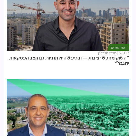
דעות וניתוחים
28.07
מרכז הנדל"ן
"השוק מחפש יציבות — וברגע שהיא תחזור, גם קצב העסקאות
יתגבר"