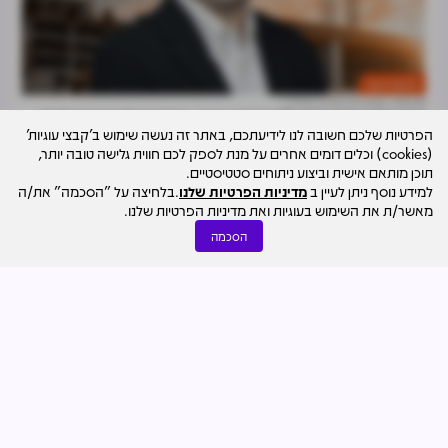
חדשות הענף
09.08
מערכת מרכז הנדל"ן
איתי וקנין ימונה למנכ"ל קבוצת אביב, דפנה הרלב תעבור לכהן
הפרטיות שלכם חשובה לנו לידיעתכם, באתר זה נעשה שימוש ב'קבצי עוגיות'
כיו"ר משותף
(cookies) וכלים דומים אחרים על מנת לספק לכם חווית גלישה טובה יותר,
תוכן מותאם אישית וביצוע ניתוחים סטטיסטיים.
למידע נוסף ניתן לעיין ב
מדיניות הפרטיות שלנו
.בלחיצה על "הסכמה" את/ה
מאשר/ת את השימוש בעוגיות ואת מדיניות הפרטיות שלנו.
הסכמה
נדל"ן למגורים
04.08
נמרוד בוסו
עתירה נגד אישור "מגדל עמק הצבאים" של אזורים ודלק נכסים