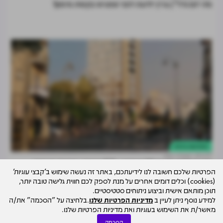
מה יזם נדל"ן צריך לדעת לפני שמגיש בקשת מימון?
התחדשות עירונית
30.07
נמרוד בוסו
שני מגדלים בני עד 39 קומות ו-410 דירות: אושרה תוכנית
הפרטיות שלכם חשובה לנו לידיעתכם, באתר זה נעשה שימוש ב'קבצי עוגיות'
התחדשות כיכר הדוידקה בי-ם
(cookies) וכלים דומים אחרים על מנת לספק לכם חווית גלישה טובה יותר,
תוכן מותאם אישית וביצוע ניתוחים סטטיסטיים.
למידע נוסף ניתן לעיין ב
מדיניות הפרטיות שלנו
.בלחיצה על "הסכמה" את/ה
מאשר/ת את השימוש בעוגיות ואת מדיניות הפרטיות שלנו.
הסכמה