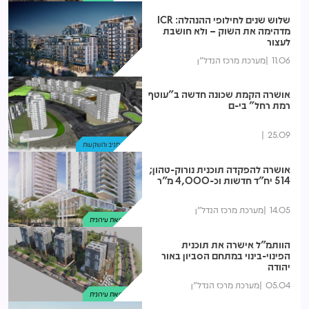
שלוש שנים לחילופי ההנהלה: ICR
מדהימה את השוק – ולא חושבת
לעצור
11.06
מערכת מרכז הנדל"ן
זירת העסקאות
אושרה הקמת שכונה חדשה ב"עוטף
רמת רחל" בי-ם
25.09
נדל"ן מניב והשקעות
אושרה להפקדה תוכנית נורוק-טהון;
514 יח"ד חדשות וכ-4,000 מ"ר
14.05
מערכת מרכז הנדל"ן
התחדשות עירונית
הוותמ"ל אישרה את תוכנית
הפינוי-בינוי במתחם הסביון באור
יהודה
05.04
מערכת מרכז הנדל"ן
התחדשות עירונית