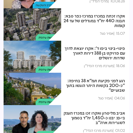
10.06.26
מרכז הנדל"ן
נדל"ן מניב והשקעות
אקרו זכתה במכרז במרכז כפר סבא:
תבנה 440 יח"ד במגדלים של עד 24
קומות
15.07
אמיר סגל
התחדשות עירונית
פינוי-בינוי ביפו ד': אקרו יוצאת לדרך
עם פרויקט בן 388 דירות לאורך
שדרות ירושלים
18.06
מערכת מרכז הנדל"ן
התחדשות עירונית
רגע לפני פקיעת תמ"א 38 בחיפה:
"כ-200 בקשות היתר הוגשו בתוך
שבועיים"
04.06
אמיר סגל
התחדשות עירונית
אביב מליסרון ואקרו זכו במכרז הענק
בי-ם: יבנו כ-1,450 יח"ד בסמוך
לשגרירות ארה"ב
01.02
מערכת מרכז הנדל"ן