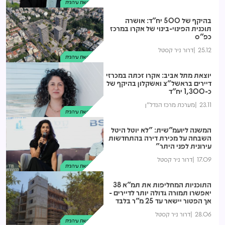
התחדשות עירונית
בהיקף של 500 יח"ד: אושרה
תוכנית הפינוי-בינוי של אקרו במרכז
כפ"ס
25.12
דרור ניר קסטל
התחדשות עירונית
יוצאת מתל אביב: אקרו זכתה במכרזי
דיירים בראשל"צ ואשקלון בהיקף של
כ-1,300 יח"ד
23.11
מערכת מרכז הנדל"ן
התחדשות עירונית
המשנה ליועמ"שית: "לא יוטל היטל
השבחה על מכירת דירה בהתחדשות
עירונית לפני היתר"
17.09
דרור ניר קסטל
התחדשות עירונית
התוכניות המחליפות את תמ"א 38
יאפשרו תמורה גדולה יותר לדיירים -
אך הפטור יישאר עד 25 מ"ר בלבד
28.06
דרור ניר קסטל
התחדשות עירונית