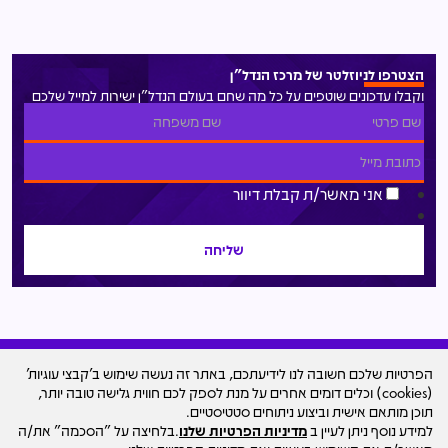
הצטרפו לניוזלטר של מרכז הנדל"ן
וקבלו עדכונים שוטפים על כל מה שחם בעולם הנדל"ן ישירות למייל שלכם
אני מאשר/ת קבלת דיוור
הפרטיות שלכם חשובה לנו לידיעתכם, באתר זה נעשה שימוש ב'קבצי עוגיות'
(cookies) וכלים דומים אחרים על מנת לספק לכם חווית גלישה טובה יותר,
עיצוב האתר
תוכן מותאם אישית וביצוע ניתוחים סטטיסטיים.
© כל הזכויות שמורות למרכז הנדל"ן ישראל - סקאלה
למידע נוסף ניתן לעיין ב
מדיניות הפרטיות שלנו
.בלחיצה על "הסכמה" את/ה
ד.מ בע"מ Scala Group D.M