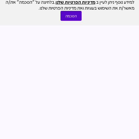
למידע נוסף ניתן לעיין ב
מדיניות הפרטיות שלנו
.בלחיצה על "הסכמה" את/ה
מאשר/ת את השימוש בעוגיות ואת מדיניות הפרטיות שלנו.
הסכמה
התחדשות עירונית
30.07
דרור ניר קסטל
ועדת הערר: פטור מהיטל השבחה לממד"ים חל באופן גורף
במיזמי פינוי-בינוי