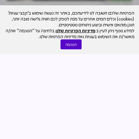
28.07
מרכז הנדל"ן
"השוק מחפש יציבות — וברגע שהיא תחזור, גם קצב העסקאות
הפרטיות שלכם חשובה לנו לידיעתכם, באתר זה נעשה שימוש ב'קבצי עוגיות'
יתגבר"
(cookies) וכלים דומים אחרים על מנת לספק לכם חווית גלישה טובה יותר,
תוכן מותאם אישית וביצוע ניתוחים סטטיסטיים.
למידע נוסף ניתן לעיין ב
מדיניות הפרטיות שלנו
.בלחיצה על "הסכמה" את/ה
מאשר/ת את השימוש בעוגיות ואת מדיניות הפרטיות שלנו.
הסכמה
התחדשות עירונית
29.07
מערכת מרכז הנדל"ן
אושרה תוכנית הפינוי-בינוי של אלמוגים בקריית אליעזר: 677
יח"ד בארבעה מגדלים