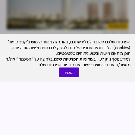
נדל"ן למגורים
29.07
אמיר סגל
"איני מתעלם מהחשש לזילות קדושת הנופלים": נדחתה
הפרטיות שלכם חשובה לנו לידיעתכם, באתר זה נעשה שימוש ב'קבצי עוגיות'
העתירה נגד ה"בורג' חליפה" בי-ם
(cookies) וכלים דומים אחרים על מנת לספק לכם חווית גלישה טובה יותר,
תוכן מותאם אישית וביצוע ניתוחים סטטיסטיים.
למידע נוסף ניתן לעיין ב
מדיניות הפרטיות שלנו
.בלחיצה על "הסכמה" את/ה
מאשר/ת את השימוש בעוגיות ואת מדיניות הפרטיות שלנו.
הסכמה
נדל"ן למגורים
29.07
דרור ניר קסטל
תמורת כ-15 מלש"ח: זו הזוכה במכרז מחיר מטרה ל-100 דירות