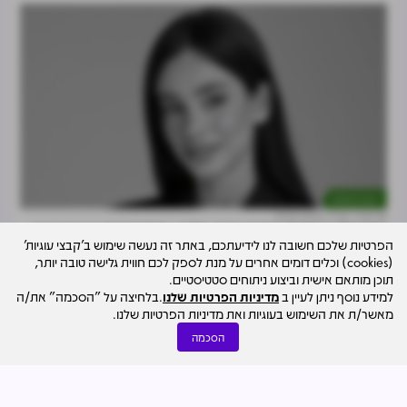
דעות וניתוחים
04.08
עו"ד עינבל צדוק
אחיו המנוח החזיק במניה אחת בלבד - המחוזי קבע כי היה זכאי
הפרטיות שלכם חשובה לנו לידיעתכם, באתר זה נעשה שימוש ב'קבצי עוגיות'
למחצית מהחברה
(cookies) וכלים דומים אחרים על מנת לספק לכם חווית גלישה טובה יותר,
תוכן מותאם אישית וביצוע ניתוחים סטטיסטיים.
למידע נוסף ניתן לעיין ב
מדיניות הפרטיות שלנו
.בלחיצה על "הסכמה" את/ה
מאשר/ת את השימוש בעוגיות ואת מדיניות הפרטיות שלנו.
הסכמה