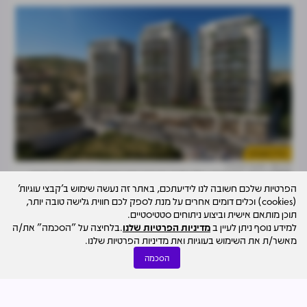
נדל"ן למגורים
28.07
אסף קרביץ
130 דירות בשכונת גילה לצד מסחר ותעסוקה: אושרה תוכנית
הפרטיות שלכם חשובה לנו לידיעתכם, באתר זה נעשה שימוש ב'קבצי עוגיות'
של בית ירושלמי
(cookies) וכלים דומים אחרים על מנת לספק לכם חווית גלישה טובה יותר,
תוכן מותאם אישית וביצוע ניתוחים סטטיסטיים.
למידע נוסף ניתן לעיין ב
מדיניות הפרטיות שלנו
.בלחיצה על "הסכמה" את/ה
מאשר/ת את השימוש בעוגיות ואת מדיניות הפרטיות שלנו.
הסכמה