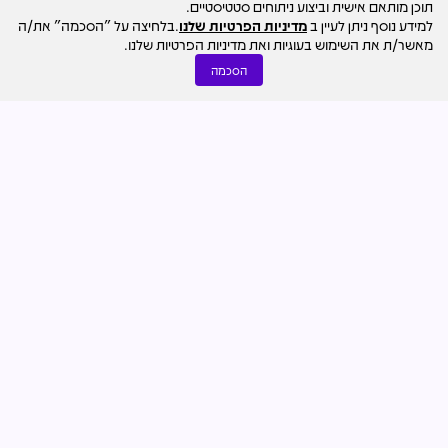
תוכן מותאם אישית וביצוע ניתוחים סטטיסטיים.
למידע נוסף ניתן לעיין ב
מדיניות הפרטיות שלנו
.בלחיצה על "הסכמה" את/ה
מאשר/ת את השימוש בעוגיות ואת מדיניות הפרטיות שלנו.
הסכמה
נדל"ן מניב והשקעות
28.07
מערכת מרכז הנדל"ן
תוכנית הבינוי לחזית הים בחיפה נחתמה סופית: אושרו בקשות
ראשונות להיתר