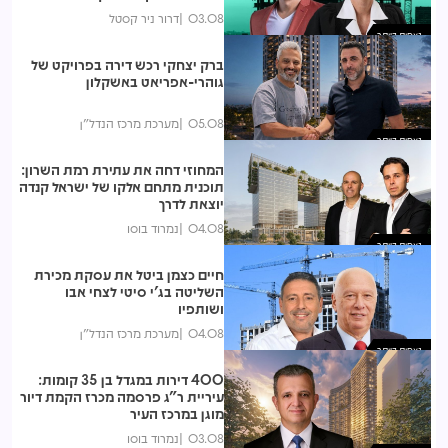
03.08
דרור ניר קסטל
נצפות ביותר
ברק יצחקי רכש דירה בפרויקט של
גוהרי-אפריאט באשקלון
05.08
מערכת מרכז הנדל"ן
נצפות ביותר
המחוזי דחה את עתירת רמת השרון:
תוכנית מתחם אלקו של ישראל קנדה
יוצאת לדרך
04.08
נמרוד בוסו
נצפות ביותר
חיים כצמן ביטל את עסקת מכירת
השליטה בג'י סיטי לצחי אבו
ושותפיו
04.08
מערכת מרכז הנדל"ן
נצפות ביותר
400 דירות במגדל בן 35 קומות:
עיריית ר"ג פרסמה מכרז הקמת דיור
מוגן במרכז העיר
03.08
נמרוד בוסו