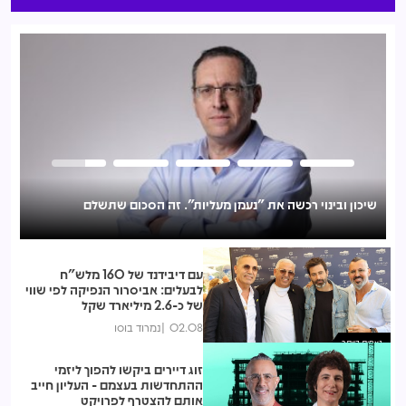
שיכון ובינוי רכשה את "נעמן מעליות". זה הסכום שתשלם
נגד עמדת המועצה: אושר סופית פרויקט הפינוי-בינוי הראשון בתל
מונד בהיקף 570 דירות
עם דיבידנד של 160 מלש"ח
לבעלים: אביסרור הנפיקה לפי שווי
של כ-2.6 מיליארד שקל
02.08
נמרוד בוסו
נצפות ביותר
זוג דיירים ביקשו להפוך ליזמי
ההתחדשות בעצמם - העליון חייב
אותם להצטרף לפרויקט