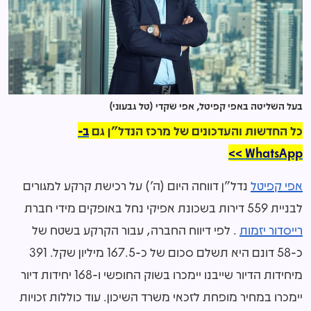
בעל השליטה באפי קפיטל, אפי שקדי (טל גבעוני)
כל החדשות והעדכונים של מרכז הנדל"ן גם
ב-
WhatsApp >>
אפי קפיטל
נדל"ן דווחה היום (ה') על רכישת קרקע למגורים
לבניית 559 דירות בשכונת אפיקי נחל באופקים מידי חברת
רייסדור יזמות
. לפי דיווח החברה, עבור הקרקע בשטח של
כ-58 דונם היא תשלם סכום של כ-167.5 מיליון שקל. 391
מיחידות הדיור שייבנו יימכרו בשוק החופשי ו-168 יחידות דיור
יימכרו במחיר מופחת לזכאי משרד השיכון. עוד כוללות זכויות