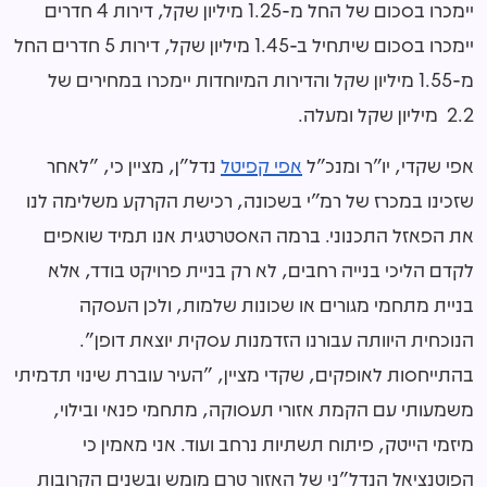
יימכרו בסכום של החל מ-1.25 מיליון שקל, דירות 4 חדרים
יימכרו בסכום שיתחיל ב-1.45 מיליון שקל, דירות 5 חדרים החל
מ-1.55 מיליון שקל והדירות המיוחדות יימכרו במחירים של
2.2 מיליון שקל ומעלה.
אפי שקדי, יו"ר ומנכ"ל
אפי קפיטל
נדל"ן, מציין כי, "לאחר
שזכינו במכרז של רמ"י בשכונה, רכישת הקרקע משלימה לנו
את הפאזל התכנוני. ברמה האסטרטגית אנו תמיד שואפים
לקדם הליכי בנייה רחבים, לא רק בניית פרויקט בודד, אלא
בניית מתחמי מגורים או שכונות שלמות, ולכן העסקה
הנוכחית היוותה עבורנו הזדמנות עסקית יוצאת דופן".
בהתייחסות לאופקים, שקדי מציין, "העיר עוברת שינוי תדמיתי
משמעותי עם הקמת אזורי תעסוקה, מתחמי פנאי ובילוי,
מיזמי הייטק, פיתוח תשתיות נרחב ועוד. אני מאמין כי
הפוטנציאל הנדל"ני של האזור טרם מומש ובשנים הקרובות