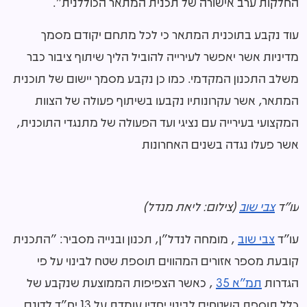
החלקות ערב אישורה של תכנית המתאר הכוללנית".
עוד נקבע בתוכנית המתאר כי לכל מתחם יקודם מסמך
מדיניות אשר יאפשר לעירייה להוביל הליך שיתוף ציבור כבר
משלב התכנון המקדמי. כמו כן נקבע מסמך יישום של תוכנית
המתאר, אשר עקרונותיו נקבעו בשיתוף פעולה של הצוות
המקצועי בעירייה עם נציגי ועד הפעולה של מתנגדי התוכנית,
אשר פעלו נגדה בשנים האחרונות
עו"ד
צבי שוב
(צילום: ליאת מנדל)
עו"ד
צבי שוב
, מומחה לנדל"ן, תכנון ובנייה מסביר: "התכנית
קובעת מספר אזורים המהווים תוספת שטח לבינוי על פי
הגדרות
תמ"א 35
, כאשר הצפיפות הממוצעת שנקבע של
כלל תוספת השטחים לבינוי יחדיו עומדת על 13 יח"ד לדונם