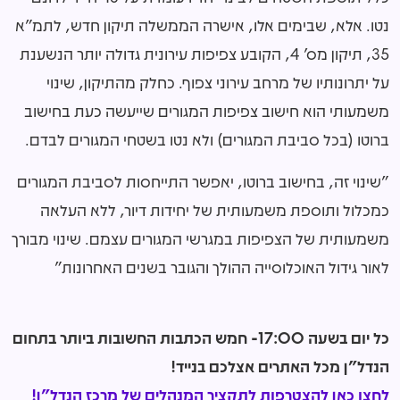
נטו. אלא, שבימים אלו, אישרה הממשלה תיקון חדש, לתמ"א
35, תיקון מס' 4, הקובע צפיפות עירונית גדולה יותר הנשענת
על יתרונותיו של מרחב עירוני צפוף. כחלק מהתיקון, שינוי
משמעותי הוא חישוב צפיפות המגורים שייעשה כעת בחישוב
ברוטו (בכל סביבת המגורים) ולא נטו בשטחי המגורים לבדם.
"שינוי זה, בחישוב ברוטו, יאפשר התייחסות לסביבת המגורים
כמכלול ותוספת משמעותית של יחידות דיור, ללא העלאה
משמעותית של הצפיפות במגרשי המגורים עצמם. שינוי מבורך
לאור גידול האוכלוסייה ההולך והגובר בשנים האחרונות"
כל יום בשעה 17:00- חמש הכתבות החשובות ביותר בתחום
הנדל"ן מכל האתרים אצלכם בנייד!
לחצו כאן להצטרפות לתקציר המנהלים של מרכז הנדל"ן!