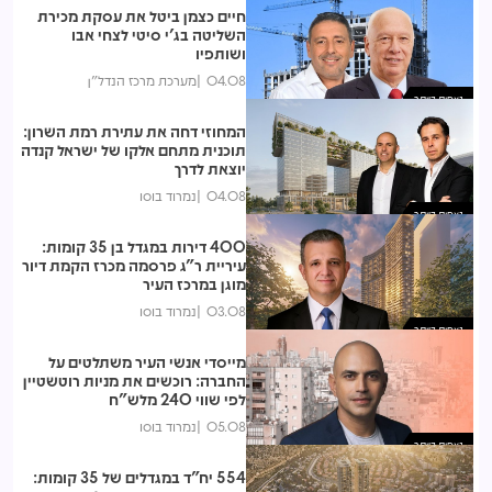
חיים כצמן ביטל את עסקת מכירת
השליטה בג'י סיטי לצחי אבו
ושותפיו
04.08
מערכת מרכז הנדל"ן
נצפות ביותר
המחוזי דחה את עתירת רמת השרון:
תוכנית מתחם אלקו של ישראל קנדה
יוצאת לדרך
04.08
נמרוד בוסו
נצפות ביותר
400 דירות במגדל בן 35 קומות:
עיריית ר"ג פרסמה מכרז הקמת דיור
מוגן במרכז העיר
03.08
נמרוד בוסו
נצפות ביותר
מייסדי אנשי העיר משתלטים על
החברה: רוכשים את מניות רוטשטיין
לפי שווי 240 מלש"ח
05.08
נמרוד בוסו
נצפות ביותר
554 יח"ד במגדלים של 35 קומות: