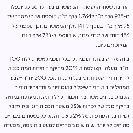
הרחבת שטחי התעסוקה המאושרים בעיר כך שמעט יוכפלו –
מ-938 אלף מ"ר ל1,764 אלף מ"ר, תוספת שטחי מסחר של
95 אלף מ"ר בנוסף ל-141 אלף המאושרים, וכן תוספת של
486 דונם של מבני ציבור, שיתווספו ל-733 אלף דונם
המאושרים כיום.
בין השאר קובעת התוכנית כי בכל תוכנית אשר כוללת 100
יח"ד ומעלה יוקצו לפחות 20% מהיקף היחידות המתוכננות
ליחידות דיור קטנות, וכי בכל תוכנית מעל 200 יח"ד ייקבע
תמהיל יחידות הדיור שיכלול בתוכו דיור מיוחד ויחידות דיור
קטנות. בניינים אשר יציגו תכנון הכולל התקנת מערכת צמחיה
בהיקף כולל של לפחות 25% משטח תכסית הגג יוכלו לקבל
זכויות בנייה עודפות של 2% משטח המגרש. בשטחים ציבוריים
פתוחים לא יותרו שימושים מסחריים למעט בית קפה, מסעדה