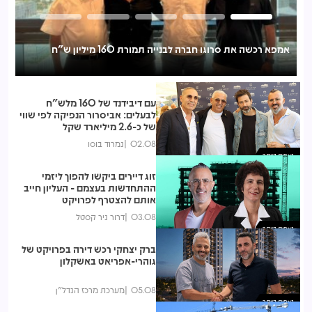
אמפא רכשה את סרוגו חברה לבנייה תמורת 160 מיליון ש"ח
אי
לכ
עם דיבידנד של 160 מלש"ח
לבעלים: אביסרור הנפיקה לפי שווי
של כ-2.6 מיליארד שקל
02.08
נמרוד בוסו
נצפות ביותר
זוג דיירים ביקשו להפוך ליזמי
ההתחדשות בעצמם - העליון חייב
אותם להצטרף לפרויקט
03.08
דרור ניר קסטל
נצפות ביותר
ברק יצחקי רכש דירה בפרויקט של
גוהרי-אפריאט באשקלון
05.08
מערכת מרכז הנדל"ן
נצפות ביותר