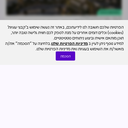
התחדשות עירונית
04.08
מערכת מרכז הנדל"ן
554 יח"ד במגדלים של 35 קומות: אושרה תוכנית החברה
הפרטיות שלכם חשובה לנו לידיעתכם, באתר זה נעשה שימוש ב'קבצי עוגיות'
להתחדשות י-ם וע.ט. בקריית היובל
(cookies) וכלים דומים אחרים על מנת לספק לכם חווית גלישה טובה יותר,
תוכן מותאם אישית וביצוע ניתוחים סטטיסטיים.
למידע נוסף ניתן לעיין ב
מדיניות הפרטיות שלנו
.בלחיצה על "הסכמה" את/ה
מאשר/ת את השימוש בעוגיות ואת מדיניות הפרטיות שלנו.
הסכמה
נדל"ן למגורים
27.07
דרור ניר קסטל
צפת תשלש את אוכלוסייתה: יעד של 145 אלף תושבים ו-17 אלף
דירות חדשות