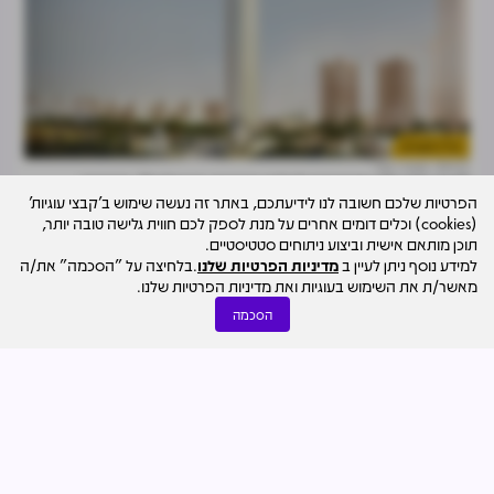
נדל"ן למגורים
29.07
אמיר סגל
"איני מתעלם מהחשש לזילות קדושת הנופלים": נדחתה
הפרטיות שלכם חשובה לנו לידיעתכם, באתר זה נעשה שימוש ב'קבצי עוגיות'
העתירה נגד ה"בורג' חליפה" בי-ם
(cookies) וכלים דומים אחרים על מנת לספק לכם חווית גלישה טובה יותר,
תוכן מותאם אישית וביצוע ניתוחים סטטיסטיים.
למידע נוסף ניתן לעיין ב
מדיניות הפרטיות שלנו
.בלחיצה על "הסכמה" את/ה
מאשר/ת את השימוש בעוגיות ואת מדיניות הפרטיות שלנו.
הסכמה