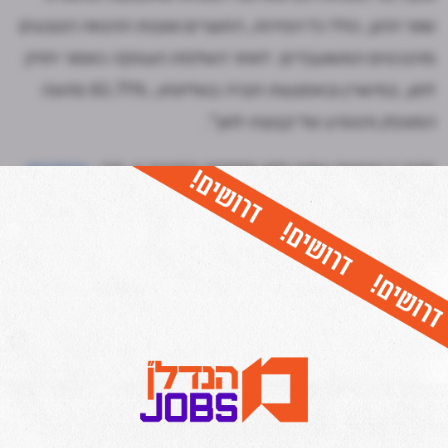
שטר ההון, כולל כל הפירות, התוצרים וטובות ההנאה הנובעים
מהנכסים המשועבדים. לאחר השלמת העסקה כאמור יחזיק
לוזון, במישרין ובאמצעות חברה בשליטתו, 83.71% מהונה
המונפק והנפרע של קבוצת לוזון".
נזכיר כי קבוצת עמוס לוזון מחזיקה בחברת א. דורי,
שנמצאת
בהליך הקפאת הליכים בימים אלו
. א. דורי, שבעבר הייתה
חברת הנדל"ן מהבולטות בישראל, משמשת כזרוע הביצועית
של קבוצת לוזון.
גזית גלוב
, ששלטה בחברה במשך כמה
שנים, הזרימה אל א. דורי כספים רבים, שלא הצילו אותה
מהגורל שאליו נקלעה.
כל יום בשעה 17:00- חמש הכתבות החשובות ביותר בתחום
הנדל"ן מכל האתרים אצלכם בנייד!