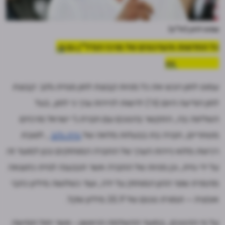
עמוס לוזון (יח"צ)
כל החדשות והעדכונים של מרכז הנדל"ן גם
ב-
WhatsApp >>
עמוס לוזון רוכש את כל מניות קבוצת לוזון מגזית גלוב: קבוצת
לוזון הודיעה היום (ה') לרשות לניירות ערך כי לוזון, בעל
השליטה בה, התקשר בהסכם עם חברת ג'י ישראל מרכזים
מסחריים, חברה בת בבעלות מלאה של
גזית גלוב
, לטובת
רכישת מלוא ניירות הערך של החברה המוחזקים נכון למועד זה
על ידי גזית, וכן מניות של החברה אשר תנבענה לגזית כתוצאה
מהמרת שטר ההון המוחזק על ידה, ועוד כשלושה מיליון כתבי
אופציה – תמורת סכום של 35.9 מיליון שקל.
על פי ההסכם, במועד ההשלמה הראשון - אשר יחול חמישה