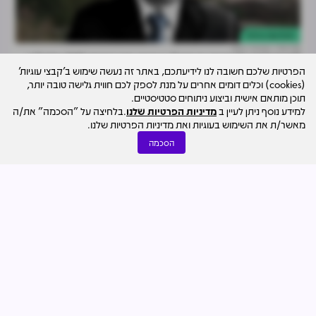
התחדשות עירונית
05.08
נמרוד בוסו
"הסתמכה על כתבה בעיתון": עיריית אזור דרשה 242 מלש"ח
הפרטיות שלכם חשובה לנו לידיעתכם, באתר זה נעשה שימוש ב'קבצי עוגיות'
מאפריקה ואמות. כמה קיבלה?
(cookies) וכלים דומים אחרים על מנת לספק לכם חווית גלישה טובה יותר,
תוכן מותאם אישית וביצוע ניתוחים סטטיסטיים.
למידע נוסף ניתן לעיין ב
מדיניות הפרטיות שלנו
.בלחיצה על "הסכמה" את/ה
מאשר/ת את השימוש בעוגיות ואת מדיניות הפרטיות שלנו.
הסכמה
נדל"ן מניב והשקעות
04.08
נמרוד בוסו
המחוזי דחה את עתירת רמת השרון: תוכנית מתחם אלקו של
ישראל קנדה יוצאת לדרך