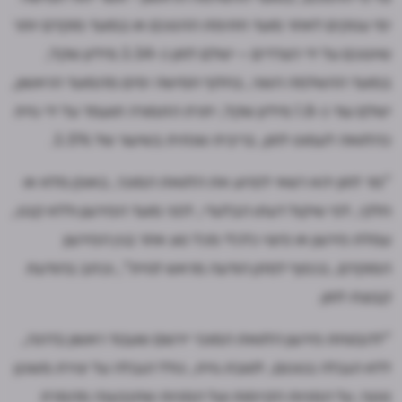
ימי עסקים לאחר מועד חתימת ההסכם או במועד מוקדם יותר
שיוסכם על ידי הצדדים – ישלם לוזון כ-3.54 מיליון שקל;
במועד ההשלמה השני, בחלוף חמישה ימים מהמועד הראשון,
ישלם עוד כ-1.8 מיליון שקל; יתרת התמורה תועמד על ידי גזית
כהלוואה לעמוס לוזון, בריבית שנתית בשיעור של 3.5%.
"מר לוזון יהא רשאי לפרוע את הלוואת המוכר, באופן מלא או
חלקי, לפי שיקול דעתו הבלעדי, לפני מועד הפירעון וללא קנס,
עמלת פירעון או פיצוי כלכלי מכל סוג אחר בגין הפירעון
המוקדם, בכפוף למתן הודעה מראש לגזית", נכתב בהודעת
קבוצת לוזון.
"להבטחת פירעון הלוואת המוכר יירשם שעבוד ראשון בדרגה,
ללא הגבלה בסכום, לטובת גזית, כולל הגבלה על יצירת משכון
נוסף, על המניות הקיימות ועל המניות שתנבענה מהמרת