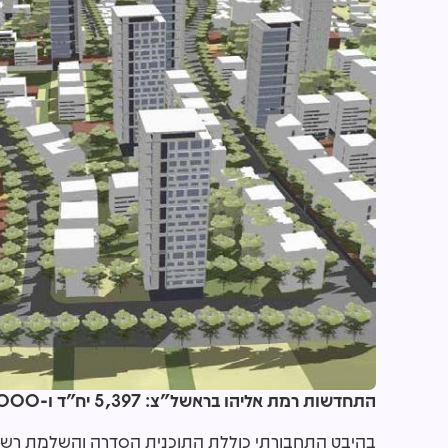
התחדשות רמת אליהו בראשל"צ: 5,397 יח"ד ו-55,000 מ"ר לתעסוקה
בהיבט התחבורתי כוללת התוכנית הסדרה והשלמת רשת ה