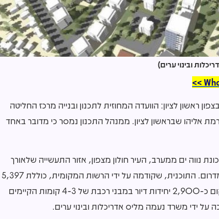
כלות ובינוי ערים)
ון ראשון לציון: הוועדה המחוזית לתכנון ובנייה מרכז החליטה
מת אליהו שבראשון לציון. ממנהל התכנון נמסר כי מדובר באחד
מת במתחם שכונת נווה ים ממערב, העיר חולון מצפון, אזור התעשייה שלאורך
כביש 4 ממזרח, והרחובות יעקב כהן ואבא הלל סילבר מדרום. התוכנית, שקודמה על ידי הרשות המקומית, כוללת 5,397
יחידות דיור שייבנו במבני מגורים בני 30-9 קומות, במקום כ-2,900 יחידות דיור במבני רכבת של 4-3 קומות הקיימים
ה על ידי משרד נעמה מליס אדריכלות ובינוי ערים.