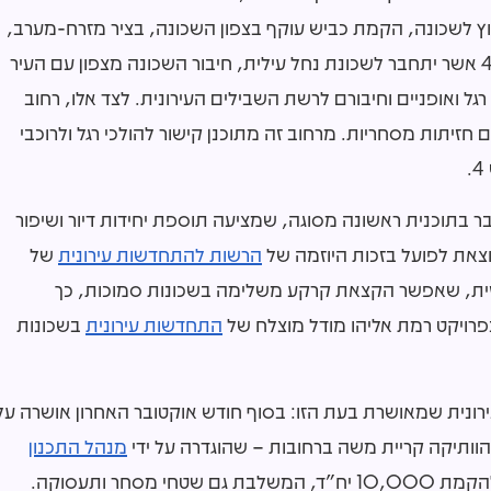
וץ לשכונה, הקמת כביש עוקף בצפון השכונה, בציר מזרח-מערב,
בהתאם לתוכנית המתאר לעיר, הקמת גשר מעל כביש 4 אשר יתחבר לשכונת נחל עילית, חיבור השכונה מצפון עם העיר
ל ואופניים וחיבורם לרשת השבילים העירונית. לצד אלו, רחוב
 חזיתות מסחריות. מרחוב זה מתוכנן קישור להולכי רגל ולרוכבי
ובר בתוכנית ראשונה מסוגה, שמציעה תוספת יחידות דיור ושיפור
וצאת לפועל בזכות היוזמה של
הרשות להתחדשות עירונית
של
חוזית, שאפשר הקצאת קרקע משלימה בשכונות סמוכות, כך
פרויקט רמת אליהו מודל מוצלח של
התחדשות עירונית
בשכונות
רונית שמאושרת בעת הזו: בסוף חודש אוקטובר האחרון אושרה על
הוותיקה קריית משה ברחובות – שהוגדרה על ידי
מנהל התכנון
חר ותעסוקה.