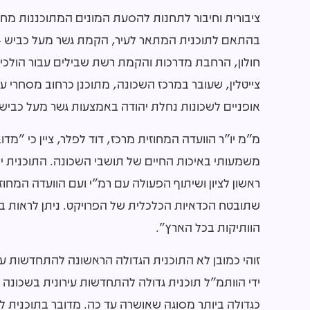
ציבורית וחיבור לתחנות להסעת המונים המתוכננות מח
חולון, הרחבת מדרכות והקמת רשת שבילים עבור הולכי רג
צייטלין, שעובר במרכז השכונה, מתוכנן כרחוב מסחרי עם
אופניים לשכונות נחלת יהודה באמצעות גשר מעל כביש 4.
מ"מ יו"ר הוועדה המחוזית מרכז, דוד לפלר, ציין כי "מד
משמעותי באיכות החיים של תושבי השכונה. התוכנית י
ראשון לציון ושיתוף הפעולה עם רמ"י ועם הוועדה המ
שתובטח הכדאיות הכלכלית של הפרויקט. ניתן לראות ב
הוותיקות בכל הארץ".
זוהי כמובן לא התוכנית הגדולה הראשונה להתחדשות עי
ידי הוותמ"ל תוכנית גדולה להתחדשות עירונית בשכונה 
כגדולה ביותר מסוגה שאושרה עד כה. מדובר בתוכנית להקמת 10,000 יח"ד, המשלבת גם שטחי מס