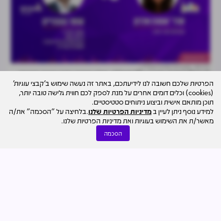
פודקאסטים
26.07
מערכת מרכז הנדל"ן
"עם 11 תחנות מטרו ו-17 לרק"ל, חולון תהנה מהנגישות הטובה
הפרטיות שלכם חשובה לנו לידיעתכם, באתר זה נעשה שימוש ב'קבצי עוגיות'
בארץ וערכי הנדל"ן יעלו"
(cookies) וכלים דומים אחרים על מנת לספק לכם חווית גלישה טובה יותר,
תוכן מותאם אישית וביצוע ניתוחים סטטיסטיים.
למידע נוסף ניתן לעיין ב
מדיניות הפרטיות שלנו
.בלחיצה על "הסכמה" את/ה
מאשר/ת את השימוש בעוגיות ואת מדיניות הפרטיות שלנו.
הסכמה
חדשות הענף