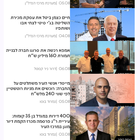
05.08
מערכת מרכז הנדל"ן
נצפות ביותר
חיים כצמן ביטל את עסקת מכירת
השליטה בג'י סיטי לצחי אבו
ושותפיו
04.08
מערכת מרכז הנדל"ן
נצפות ביותר
אמפא רכשה את סרוגו חברה לבנייה
תמורת 160 מיליון ש"ח
06.08
דרור ניר קסטל
נצפות ביותר
מייסדי אנשי העיר משתלטים על
החברה: רוכשים את מניות רוטשטיין
לפי שווי 240 מלש"ח
05.08
נמרוד בוסו
נצפות ביותר
400 דירות במגדל בן 35 קומות:
עיריית ר"ג פרסמה מכרז הקמת דיור
מוגן במרכז העיר
03.08
נמרוד בוסו
נצפות ביותר