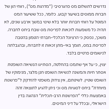
נדרשים לתשלום מס פרוגרסיבי ("מדרגות מס"), רווחי הון של
חברות ממוסים בשיעור קבוע. כלומר, ככל ששיעור המס
המוטל על רווחי חברות יוותר בלא שינוי במשך ארבע שנים, לא
תהיה כל משמעות לזכאות לפריסת מס שבח ביחס לחברה.
משכך, נפסק כי הרציונל הכלכלי-חברתי הטמון בהטבה
לפריסת במס, תומך באי-מתן זכאות זו לחברות, ובהגבלתה
לנישומים פרטיים בלבד.
יצוין, כי על אף שתמכו בהחלטה, הסתייגו הנשיאה השופטת
אסתר חיות והמשנה לנשיאה השופט חנן מלצר, מנימוקיו של
השופט שטיין. לשיטתם, אין צידוק משפטי להזדקק ל"פרשנות
מיוחדת" ביחס לסוגיות מס וכי ניתן להגיע לתוצאה זהה
באמצעות כללי "הפרשנות הרב-תכלית" הנהוגה בדין
הישראלי, ובכלל על דיני המיסים.