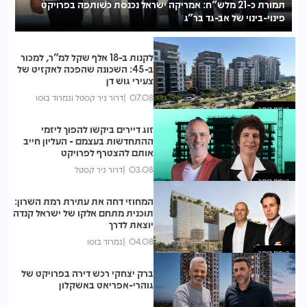
ום
300 דירות במרכז פתח תקווה: בולטהאופ וייס נבחרה לקדם
תמורת כ-21 מלש"ח: אמריקה ישראל נכנסת כשותפה בפרויקט
לפינוי-בינוי
פינוי-בינוי של אב-גד בר"ג
לקנות ב-18 אלף שקל למ"ר, למכור
ב-45: השכונה שהפכה לאקזיט של
צעירי גוש דן
07.08
דרור ניר קסטל ונמרוד בוסו
נצפות ביותר
זוג דיירים ביקשו להפוך ליזמי
ההתחדשות בעצמם - העליון חייב
אותם להצטרף לפרויקט
03.08
דרור ניר קסטל
נצפות ביותר
המחוזי דחה את עתירת רמת השרון:
תוכנית מתחם אלקו של ישראל קנדה
יוצאת לדרך
04.08
נמרוד בוסו
נצפות ביותר
ברק יצחקי רכש דירה בפרויקט של
גוהרי-אפריאט באשקלון