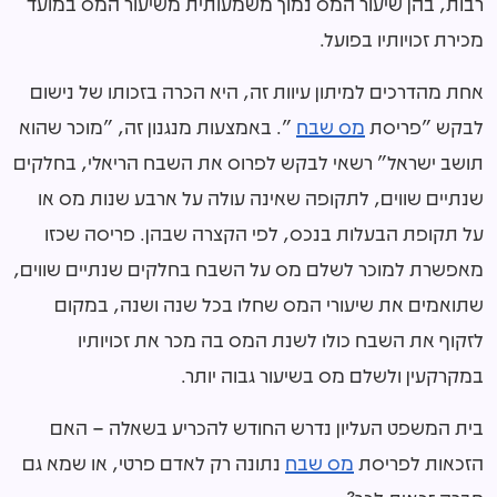
רבות, בהן שיעור המס נמוך משמעותית משיעור המס במועד
מכירת זכויותיו בפועל.
אחת מהדרכים למיתון עיוות זה, היא הכרה בזכותו של נישום
לבקש "פריסת
מס שבח
". באמצעות מנגנון זה, "מוכר שהוא
תושב ישראל" רשאי לבקש לפרוס את השבח הריאלי, בחלקים
שנתיים שווים, לתקופה שאינה עולה על ארבע שנות מס או
על תקופת הבעלות בנכס, לפי הקצרה שבהן. פריסה שכזו
מאפשרת למוכר לשלם מס על השבח בחלקים שנתיים שווים,
שתואמים את שיעורי המס שחלו בכל שנה ושנה, במקום
לזקוף את השבח כולו לשנת המס בה מכר את זכויותיו
במקרקעין ולשלם מס בשיעור גבוה יותר.
בית המשפט העליון נדרש החודש להכריע בשאלה – האם
הזכאות לפריסת
מס שבח
נתונה רק לאדם פרטי, או שמא גם