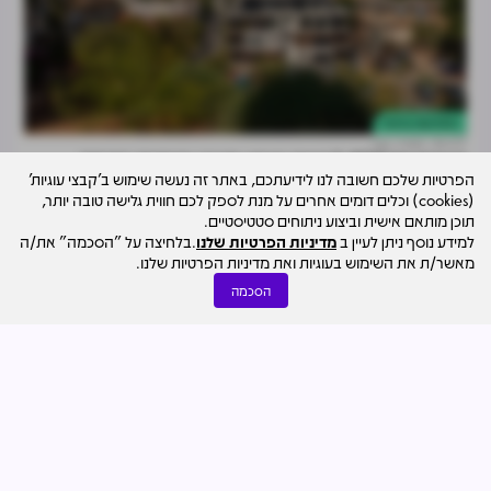
התחדשות עירונית
26.07
אמיר סגל
תוספת של 2,400 דירות בצפון-מערב גבעתיים: הוועדה
הפרטיות שלכם חשובה לנו לידיעתכם, באתר זה נעשה שימוש ב'קבצי עוגיות'
המחוזית תדון מחר בתוכנית הענק
(cookies) וכלים דומים אחרים על מנת לספק לכם חווית גלישה טובה יותר,
תוכן מותאם אישית וביצוע ניתוחים סטטיסטיים.
למידע נוסף ניתן לעיין ב
מדיניות הפרטיות שלנו
.בלחיצה על "הסכמה" את/ה
מאשר/ת את השימוש בעוגיות ואת מדיניות הפרטיות שלנו.
הסכמה
נדל"ן למגורים