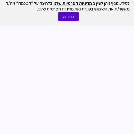
למידע נוסף ניתן לעיין ב
מדיניות הפרטיות שלנו
.בלחיצה על "הסכמה" את/ה
מאשר/ת את השימוש בעוגיות ואת מדיניות הפרטיות שלנו.
הסכמה
התחדשות עירונית
29.07
מערכת מרכז הנדל"ן
אושרה תוכנית הפינוי-בינוי של אלמוגים בקריית אליעזר: 677
יח"ד בארבעה מגדלים