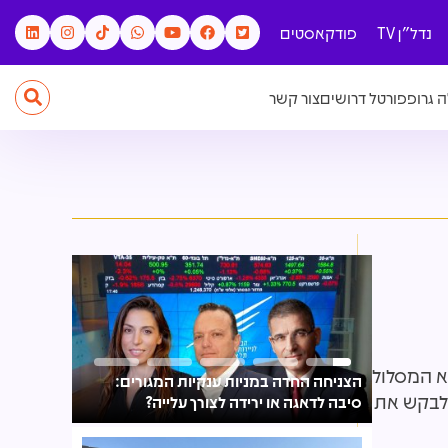
נדל"ן TV
פודקאסטים
 גרופ
פורטל דרושים
צור קשר
 הוא המסלול
הצניחה החדה במניות ענקיות המגורים:
 לבקש את
סיבה לדאגה או ירידה לצורך עלייה?
מכרה 2,000 מ"ר שטחי מסחר בנתניה