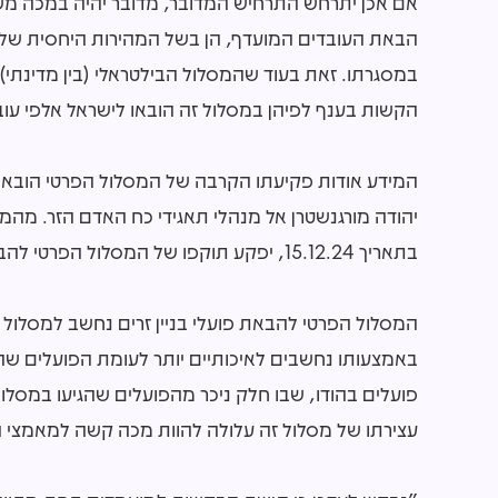
אם אכן יתרחש התרחיש המדובר, מדובר יהיה במכה מש
הבאת העובדים המועדף, הן בשל המהירות היחסית של 
במסגרתו. זאת בעוד שהמסלול הבילטראלי (בין מדינתי)
הקשות בענף לפיהן במסלול זה הובאו לישראל אלפי עובד
המידע אודות פקיעתו הקרבה של המסלול הפרטי הובא
יהודה מורגנשטרן אל מנהלי תאגידי כח האדם הזר. מהמכת
בתאריך 15.12.24, יפקע תוקפו של המסלול הפרטי להבאת פועלים זרים שלא באמצעות ההסכמים הבילטראליים.
המסלול הפרטי להבאת פועלי בניין זרים נחשב למסלול 
באמצעותו נחשבים לאיכותיים יותר לעומת הפועלים שהג
פועלים בהודו, שבו חלק ניכר מהפועלים שהגיעו במסלול
עצירתו של מסלול זה עלולה להוות מכה קשה למאמצי המ