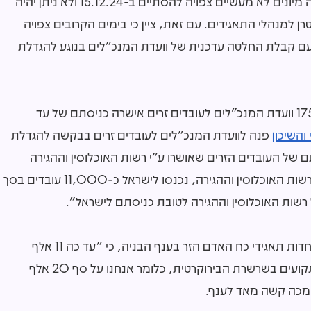
"נבקש לעדכן כי הגשת הבקשות למועמדים תחת מתווה מיונים לא מעשיים צפויה להסתיים ב-15.12.24 ולא ניתן יהיה
למנהלי התאגידים. עם זאת, ציין כי בימים הקרובים צפויה
"עם קבלת החלטה עדכנית של וועדת המנכ"לים בנוגע להגדלת
עוד כתב מנכ"ל משרד השיכון כי "החלטת הממשלה 1752 וועדת המנכ"לים לעובדים זרים אישרה כניסתם של עד
והשיכון
פנה לוועדת המנכ"לים לעובדים זרים בבקשה להגדלת
של העובדים הזרים שאושרו ע"י רשות האוכלוסין וההגירה
פועלת בשיטת כל הקודם זוכה ונכון להיום, על פי עדכון רשות האוכלוסין וההגירה, נכנסו לישראל כ-11,000 עובדים בסך
רשות האוכלוסין וההגירה לטובת כניסתם לישראל".
", אמר אלדד ניצן, יו"ר התאחדות תאגידי כח האדם הזר בענף הבניה, כי "עד כה 11 אלף
עובדים אושרו במתווה הפרטי ועוד כ-7,000 עובדים תקועים בשרשרת הבירוקרטית, כלומר אנחנו על סף 20 אלף
ה מכה קשה מאד לענף.