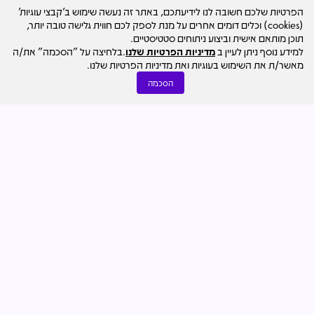
הפרטיות שלכם חשובה לנו לידיעתכם, באתר זה נעשה שימוש ב'קבצי עוגיות'
שקל
(cookies) וכלים דומים אחרים על מנת לספק לכם חווית גלישה טובה יותר,
תוכן מותאם אישית וביצוע ניתוחים סטטיסטיים.
למידע נוסף ניתן לעיין ב
מדיניות הפרטיות שלנו
.בלחיצה על "הסכמה" את/ה
מאשר/ת את השימוש בעוגיות ואת מדיניות הפרטיות שלנו.
הסכמה
נדל"ן למגורים
06.08
אסף קרביץ
איכות עולה כסף: דירה באחת השכונות המבוקשות בת"א תעלה
לכם מיליון וחצי ש"ח לחדר