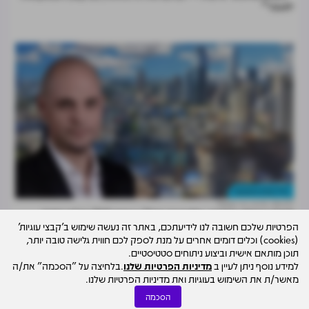
יתגבר"
נדל"ן מניב והשקעות
26.07
דרור ניר קסטל
לאחר נפילת המניה: אלקטרה נדל"ן גייסה 150 מיליון שקל
הפרטיות שלכם חשובה לנו לידיעתכם, באתר זה נעשה שימוש ב'קבצי עוגיות'
בכ-13% מתחת למחיר שתוכנן
(cookies) וכלים דומים אחרים על מנת לספק לכם חווית גלישה טובה יותר,
תוכן מותאם אישית וביצוע ניתוחים סטטיסטיים.
למידע נוסף ניתן לעיין ב
מדיניות הפרטיות שלנו
.בלחיצה על "הסכמה" את/ה
מאשר/ת את השימוש בעוגיות ואת מדיניות הפרטיות שלנו.
הסכמה