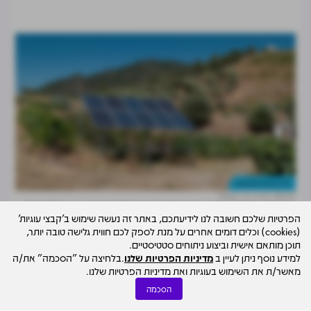
נדל"ן מניב והשקעות
28.07
דרור ניר קסטל
הכנסת אישרה: פטור מהיטל השבחה למתקנים אגרו-וולטאיים
הפרטיות שלכם חשובה לנו לידיעתכם, באתר זה נעשה שימוש ב'קבצי עוגיות'
(cookies) וכלים דומים אחרים על מנת לספק לכם חווית גלישה טובה יותר,
תוכן מותאם אישית וביצוע ניתוחים סטטיסטיים.
למידע נוסף ניתן לעיין ב
מדיניות הפרטיות שלנו
.בלחיצה על "הסכמה" את/ה
מאשר/ת את השימוש בעוגיות ואת מדיניות הפרטיות שלנו.
הסכמה