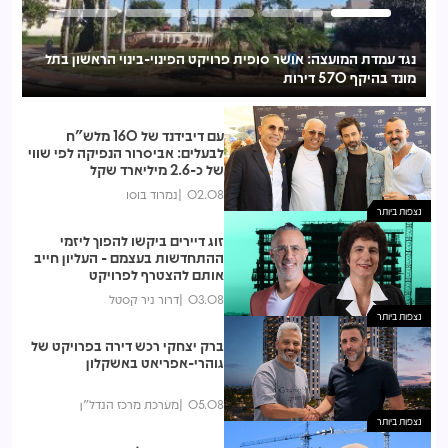
נגד עמדת המועצה: אושר סופית פרויקט הפינוי-בינוי הראשון בתל
אמפ
מונד בהיקף 570 דירות
עם דיבידנד של 160 מלש"ח
לבעלים: אביסרור הנפיקה לפי שווי
של כ-2.6 מיליארד שקל
02.08
נמרוד בוסו
נצפות ביותר
זוג דיירים ביקשו להפוך ליזמי
ההתחדשות בעצמם - העליון חייב
אותם להצטרף לפרויקט
03.08
דרור ניר קסטל
נצפות ביותר
ברק יצחקי רכש דירה בפרויקט של
גוהרי-אפריאט באשקלון
05.08
מערכת מרכז הנדל"ן
נצפות ביותר