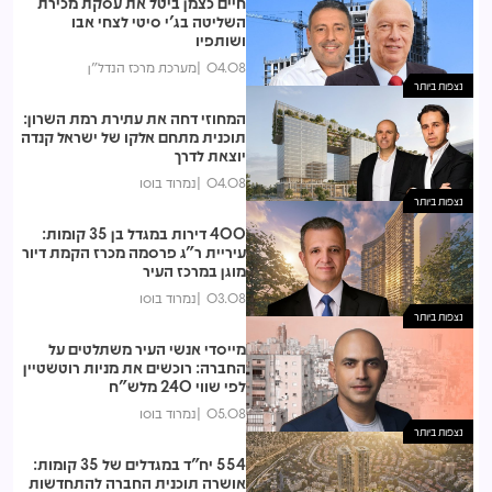
חיים כצמן ביטל את עסקת מכירת
השליטה בג'י סיטי לצחי אבו
ושותפיו
04.08
מערכת מרכז הנדל"ן
נצפות ביותר
המחוזי דחה את עתירת רמת השרון:
תוכנית מתחם אלקו של ישראל קנדה
יוצאת לדרך
04.08
נמרוד בוסו
נצפות ביותר
400 דירות במגדל בן 35 קומות:
עיריית ר"ג פרסמה מכרז הקמת דיור
מוגן במרכז העיר
03.08
נמרוד בוסו
נצפות ביותר
מייסדי אנשי העיר משתלטים על
החברה: רוכשים את מניות רוטשטיין
לפי שווי 240 מלש"ח
05.08
נמרוד בוסו
נצפות ביותר
554 יח"ד במגדלים של 35 קומות:
אושרה תוכנית החברה להתחדשות