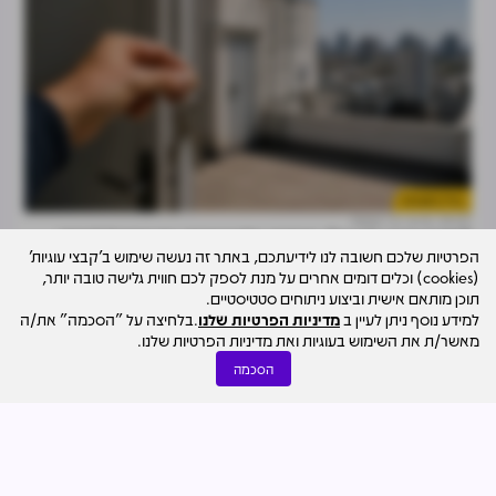
נדל"ן למגורים
31.07
דרור ניר קסטל
"פתרון קיצון פוגעני": המחוזי בלם דרישת ועד המגדל לגישה
הפרטיות שלכם חשובה לנו לידיעתכם, באתר זה נעשה שימוש ב'קבצי עוגיות'
חופשית למרפסת אחד הדיירים
(cookies) וכלים דומים אחרים על מנת לספק לכם חווית גלישה טובה יותר,
תוכן מותאם אישית וביצוע ניתוחים סטטיסטיים.
למידע נוסף ניתן לעיין ב
מדיניות הפרטיות שלנו
.בלחיצה על "הסכמה" את/ה
מאשר/ת את השימוש בעוגיות ואת מדיניות הפרטיות שלנו.
הסכמה