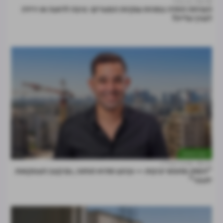
06.08
רן קידר
הצניחה החדה במניות ענקיות המגורים: סיבה לדאגה או ירידה
לצורך עלייה?
דעות וניתוחים
28.07
מרכז הנדל"ן
"השוק מחפש יציבות — וברגע שהיא תחזור, גם קצב העסקאות
יתגבר"