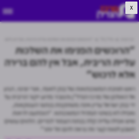
X
דף הבית
נדל"ן TV
"הרוכשים הפנימו את השלכות עליית הריבית, אבל אין להם בר
"הרוכשים הפנימו את השלכות
עליית הריבית, אבל אין להם ברירה
אלא לרכוש"
ראש חטיבת המשכנתאות של בנק לאומי, אורי יוניסי, הגיע
אל האולפן של מרכז הנדל"ן והסביר מדוע ייקור הריבית על
ידי בנק ישראל עדיין אינה משתקפת בנתוני העסקאות,
ואפילו לא בשינוי תמהיל המשכנתא: "הופתענו לראות
שיש אפילו עלייה קלה בנתח הצמוד לפריים. הלווים עושים
חשבון לטווח קצר וזה נראה להם זול יותר"