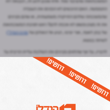
המשכנתאות שהציבור נוטל. אלא שנכון לרגע זה, הנבואה לא
התממשה. האם הרוכשים לא הפנימו את העובדה
שהמשכנתה שלהם התייקרה משמעותית, או שהם מבינים
את זה מצוין ופשוט לא אכפת להם? ראש חטיבת המשכנתאות
של בנק לאומי, אורי יוניסי, הגיע אל האולפן של
מרכז הנדל"ן
לשיחה בנושא.
לדבריו, על אף שהלווים מבינים את השלכות עליית הריבית על
התייקרות המשכנתאות, אין להם ברירה אלא לקנות בשל
עליות המחיר החדות: "על הממשלה להכריז על תוכנית חירום
לאומית ולטפל בתחום הדיור הסובל מעודף ביקוש".
כל יום בשעה 17:00- חמש הכתבות החשובות ביותר בתחום
הנדל"ן מכל האתרים אצלכם בנייד!