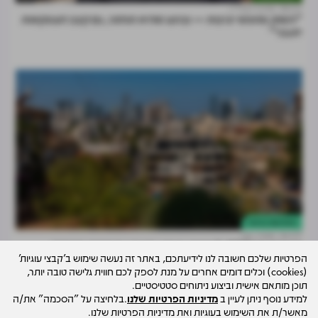
28.07
מרכז הנדל"ן
"השוק מחפש יציבות — וברגע שהיא תחזור, גם קצב העסקאות
יתגבר"
התחדשות עירונית
26.07
אמיר סגל
תוספת של 2,400 דירות בצפון-מערב גבעתיים: הוועדה
הפרטיות שלכם חשובה לנו לידיעתכם, באתר זה נעשה שימוש ב'קבצי עוגיות'
המחוזית תדון מחר בתוכנית הענק
(cookies) וכלים דומים אחרים על מנת לספק לכם חווית גלישה טובה יותר,
תוכן מותאם אישית וביצוע ניתוחים סטטיסטיים.
למידע נוסף ניתן לעיין ב
מדיניות הפרטיות שלנו
.בלחיצה על "הסכמה" את/ה
מאשר/ת את השימוש בעוגיות ואת מדיניות הפרטיות שלנו.