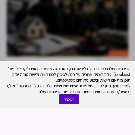
חדשות הענף
27.07
דרור ניר קסטל
"מותר למכור רק לי": בני משפחה מרמלה נאשמים שהשתלטו
הפרטיות שלכם חשובה לנו לידיעתכם, באתר זה נעשה שימוש ב'קבצי עוגיות'
על דירות בעיר באלימות ומרמה
(cookies) וכלים דומים אחרים על מנת לספק לכם חווית גלישה טובה יותר,
תוכן מותאם אישית וביצוע ניתוחים סטטיסטיים.
למידע נוסף ניתן לעיין ב
מדיניות הפרטיות שלנו
.בלחיצה על "הסכמה" את/ה
מאשר/ת את השימוש בעוגיות ואת מדיניות הפרטיות שלנו.
הסכמה