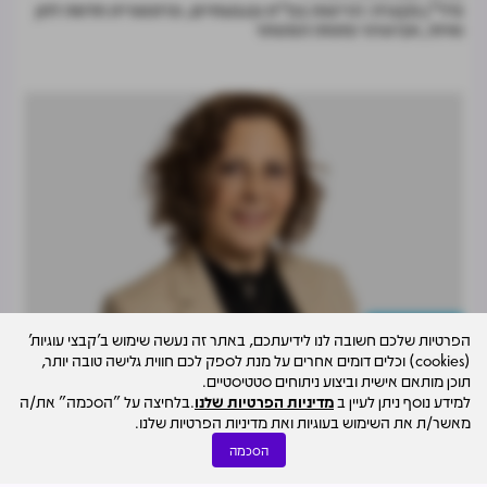
נדל"ן בקצרה: הריסות בפ"ת ובגבעתיים, פרזנטורית חדשה לחן
ואיתי, אביסרור פתחה המסחר
נדל"ן מניב והשקעות
הפרטיות שלכם חשובה לנו לידיעתכם, באתר זה נעשה שימוש ב'קבצי עוגיות'
07.07
מרכז הנדל"ן
(cookies) וכלים דומים אחרים על מנת לספק לכם חווית גלישה טובה יותר,
מה יזם נדל"ן צריך לדעת לפני שמגיש בקשת מימון?
תוכן מותאם אישית וביצוע ניתוחים סטטיסטיים.
למידע נוסף ניתן לעיין ב
מדיניות הפרטיות שלנו
.בלחיצה על "הסכמה" את/ה
מאשר/ת את השימוש בעוגיות ואת מדיניות הפרטיות שלנו.
הסכמה