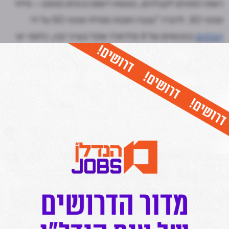
רשות המסים לקבלנים, בנושא רישום נכסים בטאבו – מילוי
טפסי 50. לדבריו "נצברו חובות ממילוי טפסי 50 על ידי
קבלנים
בסכומים של 4 מיליארד שקל בערכי קרן, כלומר יש
המון פרויקטים שלא יכלו להירשם ובעזרת הארגון בחודשים
האחרונים הנושא החל להיות מוסדר".
כל יום בשעה 17:00- חמש הכתבות החשובות ביותר בתחום
הנדל"ן מכל האתרים אצלכם בנייד!
לחצו כאן להצטרפות לתקציר המנהלים של מרכז הנדל"ן!