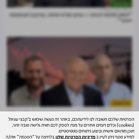
דעות וניתוחים
28.07
מרכז הנדל"ן
"השוק מחפש יציבות — וברגע שהיא תחזור, גם קצב העסקאות
יתגבר"
נדל"ן למגורים
29.07
דרור ניר קסטל
בנק הקרקעות קורס: בתוך 4 שנים צנח היקף מכרזי רמ"י ב-87%
הפרטיות שלכם חשובה לנו לידיעתכם, באתר זה נעשה שימוש ב'קבצי עוגיות'
(cookies) וכלים דומים אחרים על מנת לספק לכם חווית גלישה טובה יותר,
תוכן מותאם אישית וביצוע ניתוחים סטטיסטיים.
למידע נוסף ניתן לעיין ב
מדיניות הפרטיות שלנו
.בלחיצה על "הסכמה" את/ה