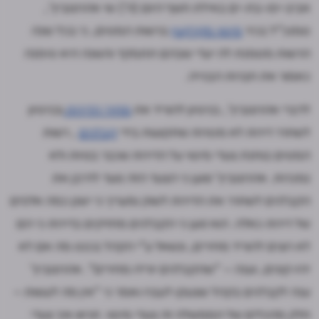
אביב-יפו-בת-ים באילת חשף היום (ה') שי אהרונוביץ',
סמנכ"ל בכיר
מיסוי מקרקעין
ברשות המסים, כי בכל שנה
הרשות מסמנת לה יעדי שבהם תתמקד והשנה היא סימנה
כאמור את חברות הבנייה.
לדברי אהרונוביץ', בניסיון להוריד את
מחירי הדירות
ובניסיון
לשחרר דירות לא מכורות שתקועות בידי
קבלנים
, רשות
המסים בוחנת צעדי מיסוי על הדירות שכבר בנויות ולא
נמכרות. אהרונוביץ' טוען כי הצעד הזה נועד לדרבן את
הקבלנים לשחרר את הדירות לשוק ומעריך כי ישנן כמה אלפים
של דירות כאלה. הוא טען כי הקבלנים מחזיקים בדירות כי הם
לא רוצים להוריד מחירים, ונשאל ע"י הקהל בכנס מה אם לא
יהיו קונים, וענה – "שהקבלנים יורידו מחירים". אהרונוביץ'
ענה לקבלנים בקהל שצעקו לעברו ואמר כי "אין מה לעשות –
חלק מהכלים של הממשלה זה צעדי מיסוי. תראו איך צעדי