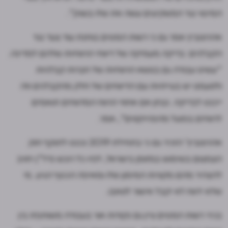
המיסוי נגד המשקיעים עשה את שלו בשוק".
אהרונוביץ אמר גם כי רשות המסים בוחנת עוד צעד נגד
הקבלנים: בדיקה מעמיקה של דיווחי הרווחיות שלהם למדינה.
"עשינו עבודה גם בנושא הרווחיות של חברות קבלניות
ולטעמנו יש בעייתיות עם הדיווחים של חלק מהקבלנים וזה
ייכנס לבדיקה. נבחן אם אחוזי הרווח המדווחים תואמים
לרווחים בפועל מהפרויקטים", אמר.
אהרונוביץ' הזכיר גם כי בתחילת 2019 נכנס לתוקף חוק
הצמצום בשימוש במזומן בישראל, לפיו כל רוכש נדל"ן יחויב
להצהיר מהם מקורות המימון שלו ומאיפה הכסף הגיע. מי
שלא ידווח לא יקבל אישור לטאבו.
בכיר רשות המסים ציין גם נקודות אור בעבודה משותפת בין