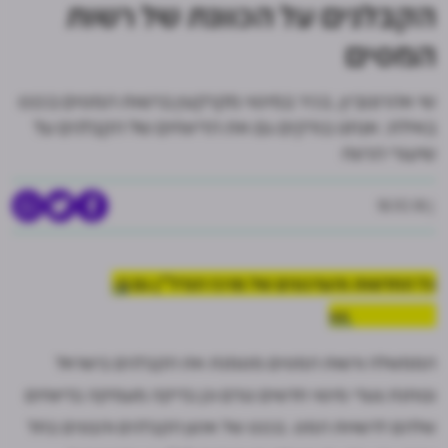
הקבלנים על הכוונת של רשות
המסים
שי אהרונוביץ, בכיר במיסוי מקרקעין ברשות המסים בכנס
באילת: אנחנו בודקים גם את הדיווחים של הקבלנים על
שיעורי הרווח
18.10.18
כל החדשות והעדכונים של מרכז הנדל"ן גם
ב-
WhatsApp >>
הממשלה ורשות המסים מסמנת את הקבלנים בישראל
ובוחנת צעדי מיסוי חדשים נגדם וכן בדיקה מעמיקה בדיווחים
שלהם לרשויות המס. בכנס של ארגון הקבלנים והבונים בתל