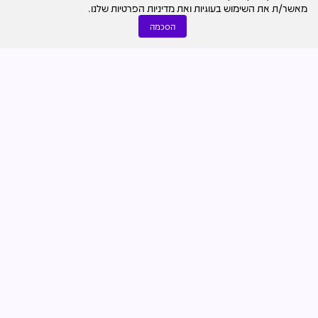
מאשר/ת את השימוש בעוגיות ואת מדיניות הפרטיות שלנו.
הסכמה
נדל"ן מניב והשקעות
03.08
נמרוד בוסו
400 דירות במגדל בן 35 קומות: עיריית ר"ג פרסמה מכרז
הקמת דיור מוגן במרכז העיר