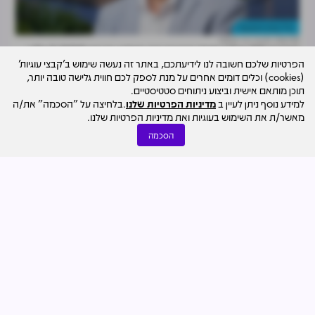
נדל"ן מניב והשקעות
06.08
דרור ניר קסטל
תמורת 50 מיליון שקל: קבוצת דוד אזולאי מכרה 2,000 מ"ר
הפרטיות שלכם חשובה לנו לידיעתכם, באתר זה נעשה שימוש ב'קבצי עוגיות'
שטחי מסחר בנתניה
(cookies) וכלים דומים אחרים על מנת לספק לכם חווית גלישה טובה יותר,
תוכן מותאם אישית וביצוע ניתוחים סטטיסטיים.
למידע נוסף ניתן לעיין ב
מדיניות הפרטיות שלנו
.בלחיצה על "הסכמה" את/ה
מאשר/ת את השימוש בעוגיות ואת מדיניות הפרטיות שלנו.
הסכמה
התחדשות עירונית
11:40
דרור ניר קסטל
עד 150 מיליון שקל: המדינה יוצאת בסבב נוסף לסבסוד פרויקטי
פינוי-בינוי באשקלון