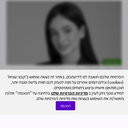
דעות וניתוחים
04.08
עו"ד עינבל צדוק
אחיו המנוח החזיק במניה אחת בלבד - המחוזי קבע כי היה זכאי
הפרטיות שלכם חשובה לנו לידיעתכם, באתר זה נעשה שימוש ב'קבצי עוגיות'
למחצית מהחברה
(cookies) וכלים דומים אחרים על מנת לספק לכם חווית גלישה טובה יותר,
תוכן מותאם אישית וביצוע ניתוחים סטטיסטיים.
למידע נוסף ניתן לעיין ב
מדיניות הפרטיות שלנו
.בלחיצה על "הסכמה" את/ה
מאשר/ת את השימוש בעוגיות ואת מדיניות הפרטיות שלנו.
הסכמה