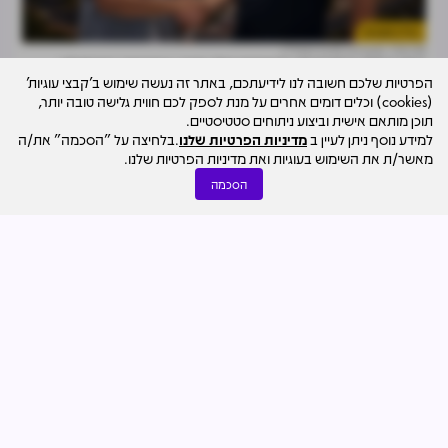
נדל"ן למגורים
05.08
מערכת מרכז הנדל"ן
ברק יצחקי רכש דירה בפרויקט של גוהרי-אפריאט באשקלון
הפרטיות שלכם חשובה לנו לידיעתכם, באתר זה נעשה שימוש ב'קבצי עוגיות'
(cookies) וכלים דומים אחרים על מנת לספק לכם חווית גלישה טובה יותר,
תוכן מותאם אישית וביצוע ניתוחים סטטיסטיים.
למידע נוסף ניתן לעיין ב
מדיניות הפרטיות שלנו
.בלחיצה על "הסכמה" את/ה
מאשר/ת את השימוש בעוגיות ואת מדיניות הפרטיות שלנו.
הסכמה
נדל"ן למגורים
02.08
מערכת מרכז הנדל"ן
כ-60% משרתי מילואים: החלה שליחת ההודעות לזוכי "דירה
בהנחה"