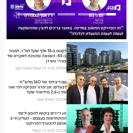
"זה הפרויקט החשוב במדינה. באוצר צריכים להבין שההשקעה
נד
זעומה לעומת התועלת לכלכלה"
וא
לקנות ב-18 אלף שקל למ"ר, למכור
ב-45: השכונה שהפכה לאקזיט של
צעירי גוש דן
07.08
דרור ניר קסטל ונמרוד בוסו
נצפות ביותר
עם דיבידנד של 160 מלש"ח
לבעלים: אביסרור הנפיקה לפי שווי
של כ-2.6 מיליארד שקל
02.08
נמרוד בוסו
נצפות ביותר
זוג דיירים ביקשו להפוך ליזמי
ההתחדשות בעצמם - העליון חייב
אותם להצטרף לפרויקט
03.08
דרור ניר קסטל