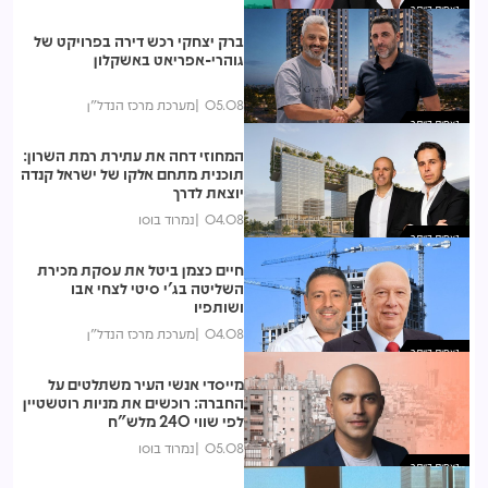
נצפות ביותר
ברק יצחקי רכש דירה בפרויקט של
גוהרי-אפריאט באשקלון
05.08
מערכת מרכז הנדל"ן
נצפות ביותר
המחוזי דחה את עתירת רמת השרון:
תוכנית מתחם אלקו של ישראל קנדה
יוצאת לדרך
04.08
נמרוד בוסו
נצפות ביותר
חיים כצמן ביטל את עסקת מכירת
השליטה בג'י סיטי לצחי אבו
ושותפיו
04.08
מערכת מרכז הנדל"ן
נצפות ביותר
מייסדי אנשי העיר משתלטים על
החברה: רוכשים את מניות רוטשטיין
לפי שווי 240 מלש"ח
05.08
נמרוד בוסו
נצפות ביותר