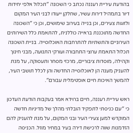
בהודעת עיריית רעננה נכתב כי השכונה "תכלול אלפי יחידות
דיור בתמהיל דירות עשיר, שחלקן ייעודו לבני העיר המקום
ולזוגות צעירים, וכן בנייה בעירוב שימושים, וכן כי "השכונה
החדשה מתוכננת בראייה כוללנית, להתאמת כלל השירותים
העירוניים והתשתיות להתרחבות האוכלוסייה. בניית השכונה
תכלול התאמת ערוצי התחבורה ועורקי התנועה, מבני חינוך
וקהילה, מוסדות ציבוריים, מרכזי מסחר ותעסוקה, על מנת
להעניק מענה הן לאוכלוסייה החדשה והן לכלל תושבי העיר,
להמשך האיכות חיים אופטימלית עבורם".
ראש עיריית רעננה, חיים ברוידא אמר בעקבות הודעת העדכון
כי "עם כניסתי לתפקיד הובלתי מהלך של מדיניות חדשה
המוקדש למען צעירי העיר ובני המקום, על מנת להעניק להם
הזדמנות שווה לרכישת דירה בעיר במחיר מוזל. הכניסה