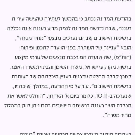
בהודעת המדינה נכתב כי בהמשך לעתירה שהגישה עיריית
רעננה, שבה נדרשה המדינה לנמק מדוע רעננה אינה נכללת
ברשימת היישובים שבהם נערכים מבצעי "מחיר מטרה",
הובא "עניינה של העותרת בפני הוועדה לתכנון ופיתוח
(הות"פ), שהיא ועדה המורכבת מנציגים של גורמי מקצוע
ברשות מקרקעי ישראל, משרד השיכון והבינוי ומשרד האוצר,
לצורך קבלת החלטה עדכנית בעניין היכללותה של העותרת
ברשימת היישובים". עוד על פי ההודעה, במהלך ישיבה זו,
שנערכה ב-10.11, כלומר ביום א' האחרון, "הוחלט לאשר את
הכללת העיר רעננה ברשימת היישובים בהם ניתן לווק במסלול
מחיר מטרה".
בעקבות הודעת העדכון צפויות קרקעות שכונת "רעננה