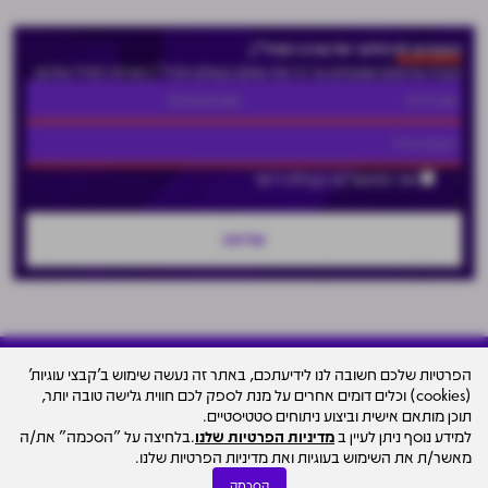
הצטרפו לניוזלטר של מרכז הנדל"ן
וקבלו עדכונים שוטפים על כל מה שחם בעולם הנדל"ן ישירות למייל שלכם
אני מאשר/ת קבלת דיוור
הפרטיות שלכם חשובה לנו לידיעתכם, באתר זה נעשה שימוש ב'קבצי עוגיות'
(cookies) וכלים דומים אחרים על מנת לספק לכם חווית גלישה טובה יותר,
עיצוב האתר
תוכן מותאם אישית וביצוע ניתוחים סטטיסטיים.
© כל הזכויות שמורות למרכז הנדל"ן ישראל - סקאלה
למידע נוסף ניתן לעיין ב
מדיניות הפרטיות שלנו
.בלחיצה על "הסכמה" את/ה
ד.מ בע"מ Scala Group D.M
מאשר/ת את השימוש בעוגיות ואת מדיניות הפרטיות שלנו.
הסכמה