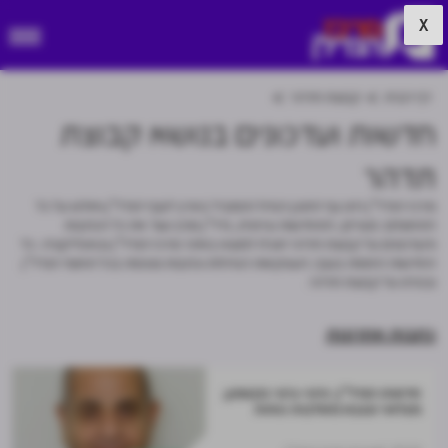
X
דף הבית
קבוצת תדהר
חדשות ועדכונים בנושא קבוצת
תדהר
מרכז הנדל"ן הינו גוף התוכן הגדול והמוביל בארץ לענף הנדל"ן וחולש על כל
התחומים: מגורים, התחדשות עירונית, נדל"ן מניב ועוד את כל הכתבות
והעדכונים על קבוצת תדהר תוכלו למצוא באתר מרכז הנדל״ן ובאפליקציה. כל
החדשות החמות בענף, העסקאות הגדולות וכתבות נוספות בכל תחומי הנדל"ן
ובפרט על קבוצת תדהר.
כתבות אחרונות
חדשות הנדל"ן: פינוי-בינוי בקטמון;
מצלאוי ונצבא משלבות כוחות