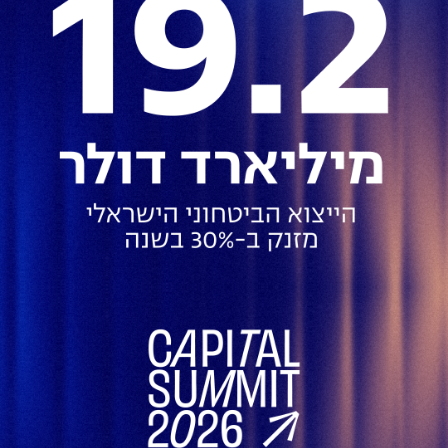
נדל"ן מניב והשקעות
כלל ביטוח רוכשת מתדהר 50%
ממגדל משרדים ב-120 מיליון שקל
07.01
נדל"ן מניב והשקעות
חדשות הנדל"ן: מיקי דיין יו"ר ADO
Group; תמ"א 2/38 במרכז ת"א
30.11
נדל"ן מניב והשקעות
3
2
1
<
<<
הורידו עכשיו את האפליקציה של מרכז הנדל"ן
המרכז בפייסבוק