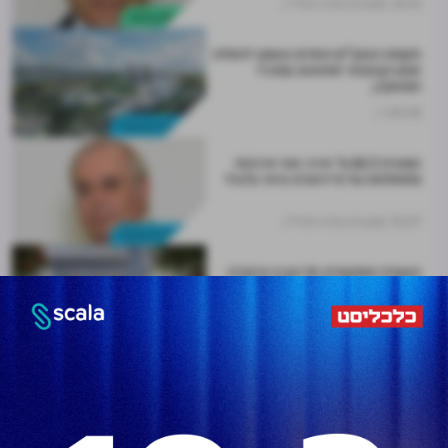
20.12
מערכת מרכז הנדל"ן
התחדשות עירונית
הקמת הבקו"ם החדש בסמוך לרמלה:
שבע קבוצות ישתתפו במכרז
המסקרן
05.08
נדל"ן מניב והשקעות
תמורת 66.3 מ' אירו: אפי אירופה
משתלטת על איירפורט סיטי בלגרד
15.07
מערכת מרכז הנדל"ן
נדל"ן מניב והשקעות
הוועדה המקומית תל אביב אישרה:
מגדל רוטשילד 10 - עד 37 קומות
09.07
נדל"ן מניב והשקעות
תדהר ומבנה יקימו 3 מגדלים במזרח
ת"א; העלות: 830 מיליון שקל
29.04