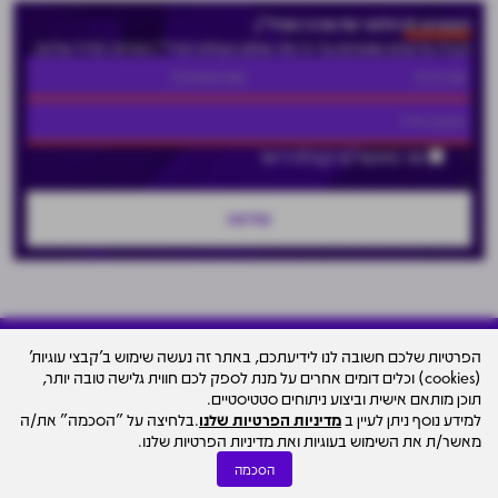
הצטרפו לניוזלטר של מרכז הנדל"ן
וקבלו עדכונים שוטפים על כל מה שחם בעולם הנדל"ן ישירות למייל שלכם
אני מאשר/ת קבלת דיוור
הפרטיות שלכם חשובה לנו לידיעתכם, באתר זה נעשה שימוש ב'קבצי עוגיות'
(cookies) וכלים דומים אחרים על מנת לספק לכם חווית גלישה טובה יותר,
עיצוב האתר
תוכן מותאם אישית וביצוע ניתוחים סטטיסטיים.
© כל הזכויות שמורות למרכז הנדל"ן ישראל - סקאלה
למידע נוסף ניתן לעיין ב
מדיניות הפרטיות שלנו
.בלחיצה על "הסכמה" את/ה
ד.מ בע"מ Scala Group D.M
מאשר/ת את השימוש בעוגיות ואת מדיניות הפרטיות שלנו.
הסכמה