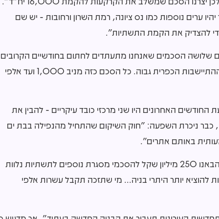
קרקע פרטית. הכמות לא הצדיקה השקעה בתשתיות, ולכן יצרנו הסכם שמשלב את הקרקעות להקמת 16,000 יח"ד".
ו ערים נוספות כמו נס ציונה, רמת השרון ורחובות - יש שם
 כדי להצדיק את הקמת התשתיות".
ו עם שלושה הסכמים שאנחנו מתעתדים לחתום בחודשיים הקרובים
בדרום הארץ. זה לא עשרות אלפי יח"ד, אבל הערך של ההתיישבות הכפרית גבוה. כל הסכם כזה מניב 1,000 ועד אלפי
ודשים האחרונים היו שני מרכזי כובד עיקריים - להבין את
יו, כבר ניכרת השפעה: "חוק השיקום שהתחיל מהנפילה בבת ים
עותית באותם אתרים".
כדי להאיץ היתרים, המדינה מקצה תקציבים נוספים: "הבאנו 250 מיליון שקל להסכמי מסגרת נוספים לתשתיות נלוות
 להוציא יותר היתרי בניה... מי שתזכה תקבל עשרות אלפי
תחדשות העירונית תעבור את הבניה החדשה בעתיד", אך מדגיש כי