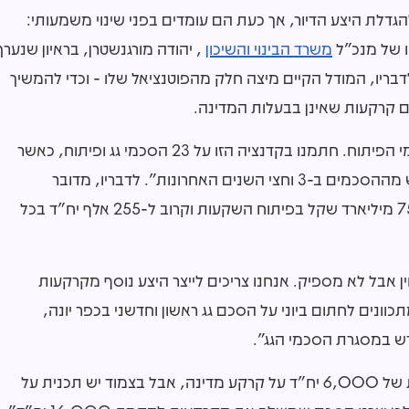
גדלת היצע הדיור, אך כעת הם עומדים בפני שינוי משמעותי:
ו של מנכ"ל
משרד הבינוי והשיכון
, יהודה מורגנשטרן, בראיון שנערך
לת 2026. לדבריו, המודל הקיים מיצה חלק מהפוטנציאל שלו - וכדי להמשיך
ם קרקעות שאינן בבעלות המדינה.
"הכלי המרכזי שלנו בבנייה חדשה זה הסכמי הגג והסכמי הפיתוח. חתמנו בקדנציה הזו על 23 הסכמי גג ופיתוח, כאשר
מההסכם הראשון שנחתם ב-2013 נחתמו יותר משליש מההסכמים ב-3 וחצי השנים האחרונות". לדבריו, מדובר
בהיקפים חסרי תקדים: "התקציב עד היום מסתכם ב-75 מיליארד שקל בפיתוח השקעות וקרוב ל-255 אלף יח"ד בכל
 אבל לא מספיק. אנחנו צריכים לייצר היצע נוסף מקרקעות
ונים לחתום ביוני על הסכם גג ראשון וחדשני בכפר יונה,
דש במסגרת הסכמי הגג".
לדבריו כפר יונה משמשת פיילוט למהלך: "הייתה תכנית של 6,000 יח"ד על קרקע מדינה, אבל בצמוד יש תכנית על