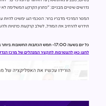
נדרשים שינויים מבניים: "פתרון הקרקע המשלימה לא עוב
המסר המרכזי מדבריו ברור: הסכמי הגג ימשיכו להיות עמו
תידרש להרחיב את המודל, לשלב קרקעות פרטיות ולהע
כל יום בשעה 17:00- חמש הכתבות החשובות ביותר בתחום הנדל"ן מכל האתרים אצלכם בנייד!
לחצו כאן להצטרפות לתקציר המנהלים של מרכז הנדל"