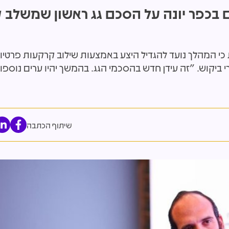
ם בכפר יונה על הסכם גג ראשון שמשלב 
 כי המהלך נועד להגדיל היצע באמצעות שילוב קרקעות פרטיו
 מיליארדים: אלו החברות
"הסתמכה על כתבה בעיתון": עיריי
 ביקוש. "זה עידן חדש בהסכמי הגג. בהמשך יהיו ערים נוספו
הל את הקמת בית החולים הענק
דרשה 242 מלש"ח מאפריקה וא
קיבלה?
שיתוף הכתבה