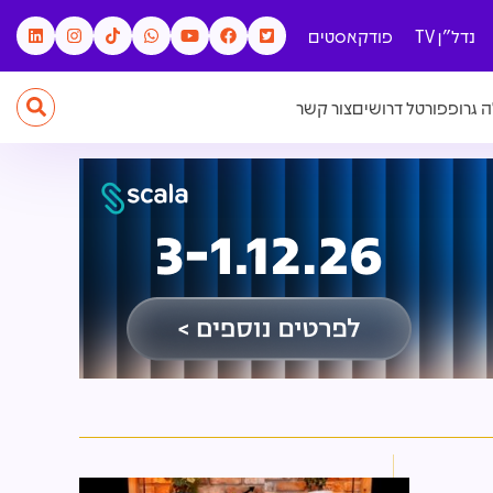
נדל"ן TV
פודקאסטים
 גרופ
פורטל דרושים
צור קשר