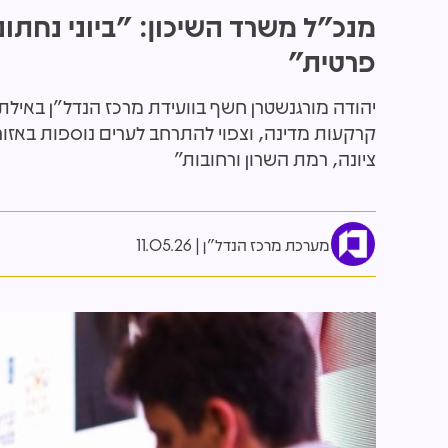
מנכ"ל משרד השיכון: "ביוני נחתו
פרטית"
יהודה מורגנשטרן חשף בוועידת מרכז הנדל"ן באילת
66 דירות חדשות ברובע 4 בתל אביב: יעז
בהשקעה של
קרקעות מדינה, וצפוי להתרחב לערים נוספות באזורי
יזמות קיבלה היתרים ל-3 פרויקטי התחדשות
שנבחרו לנ
בנגב
ציונה, רמת השרון ורחובות"
מערכת מרכז הנדל"ן
11.05.26