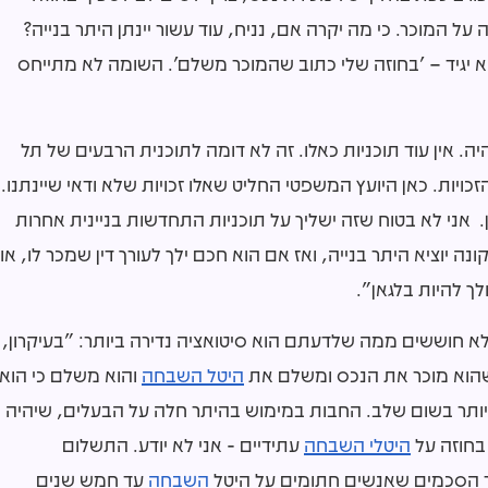
 על המוכר. כי מה יקרה אם, נניח, עוד עשור יינתן היתר בנייה?
א יגיד – 'בחוזה שלי כתוב שהמוכר משלם'. השומה לא מתייחס
ה. אין עוד תוכניות כאלו. זה לא דומה לתוכנית הרבעים של תל
שמעניקה ודאות ולכן התשלום הוא על 100% מהזכויות. כאן היועץ המשפטי החליט שאלו זכויות שלא ודאי שיינתנו.
. אני לא בטוח שזה ישליך על תוכניות התחדשות בניינית אחרות
נה יוציא היתר בנייה, ואז אם הוא חכם ילך לעורך דין שמכר לו, או
לך להיות בלגאן".
לא חוששים ממה שלדעתם הוא סיטואציה נדירה ביותר: "בעיקרון,
כשהוא מוכר את הנכס ומשלם את
היטל השבחה
והוא משלם כי הוא
 יותר בשום שלב. החבות במימוש בהיתר חלה על הבעלים, שיהיה
בחוזה על
היטלי השבחה
עתידיים - אני לא יודע. התשלום
יר הסכמים שאנשים חתומים על היטל
השבחה
עד חמש שנים