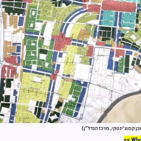
בן קפוצ'ינסקי, מרכז הנדל"ן)