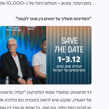
בזמן המכר. ומכאן – תשלום היטל של כ-10,000 שקלים על ידי המוכר, המשלם כעת כזכור 30% מסך ההיטל.
"המדיניות תשליך על יחסים בין מוכר לקונה"
דני טרשנסקי ממשרד שמאי המקרקעין “קמיל, טרשנסקי,
של הוועדה, שקבע שיש לראות בתוכנית כמו בהלכת אליק 
יש לגבות היטל חלקי. עם זאת, כל שמאי או עורך דין ש