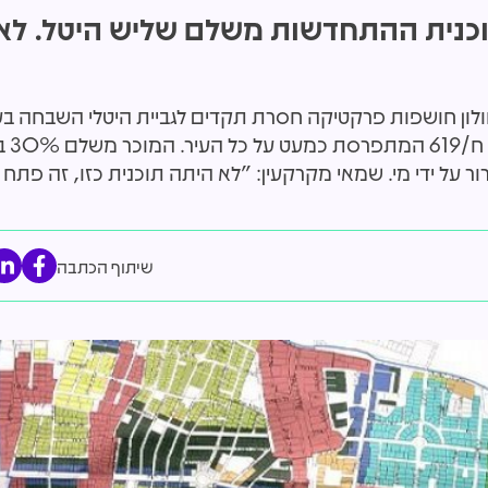
וכנית ההתחדשות משלם שליש היטל. לא 
ולון חושפות פרקטיקה חסרת תקדים לגביית היטלי השבחה ב
 מיליארדים: אלו החברות
"הסתמכה על כתבה בעיתון": עיריי
אישורה לפני ש
הל את הקמת בית החולים הענק
דרשה 242 מלש"ח מאפריקה וא
קיבלה?
ר על ידי מי. שמאי מקרקעין: "לא היתה תוכנית כזו, זה פתח 
שיתוף הכתבה