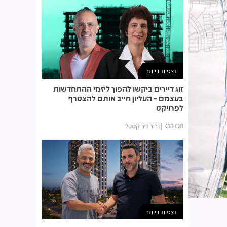
נצפות ביותר
זוג דיירים ביקשו להפוך ליזמי ההתחדשות
בעצמם - העליון חייב אותם להצטרף
לפרויקט
03.08
דרור ניר קסטל
נצפות ביותר