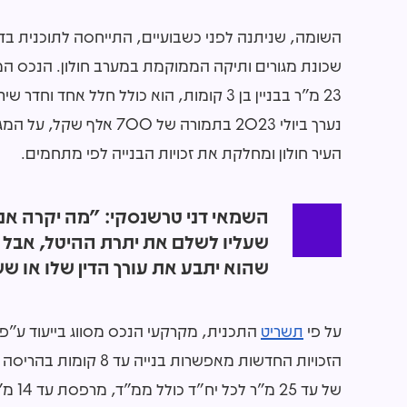
השומה, שניתנה לפני כשבועיים, התייחסה לתוכנית בד
שכונת מגורים ותיקה הממוקמת במערב חולון. הנכס ה
23 מ"ר בבניין בן 3 קומות, הוא כולל חלל 
העיר חולון ומחלקת את זכויות הבנייה לפי מתחמים.
השמאי דני טרשנסקי: "מה יקרה אם, נ
שעליו לשלם את יתרת ההיטל, אבל הו
שהוא יתבע את עורך הדין שלו או ש
על פי
תשריט
התכנית, מקרקעי הנכס מסווג בייעוד ע"פ
של עד 25 מ"ר לכל יח"ד כולל ממ"ד, מרפסת עד 14 מ"ר ועוד. סך הכול קבע השמאי שומה בגובה 31,345 שקל