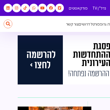
נדל"ן TV
פודקאסטים
 גרופ
פורטל דרושים
צור קשר