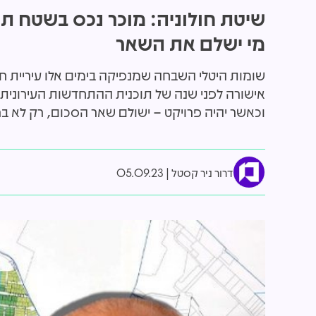
שיטת חולוניה: מוכר נכס בשטח ת
מי ישלם את השאר
שומות היטלי השבחה שמנפיקה בימים אלו עיריית ח
שיכון ובינוי רכשה את "נעמן מעליות". זה
בהשקעה של
הסכום שתשלם
שנבחרו לנ
בנגב
וכאשר יהיה פרויקט – ישולם שאר הסכום, רק לא ברו
דרור ניר קסטל
05.09.23