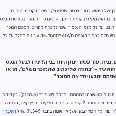
רך של מימוש במכר ברחוב שפרינצק בשכונת קריית העבודה
מדובר הוא מקלט בקומת מרתף הרשום כדירת מגורים. שטח הנכס
אחד וחדר שירותים, ועד לא מזמן הנכס הושכר למטרת מגורים. הסכם המכר
נערך ביולי 2023 בתמורה של 700 אלף שקל, על המגרש חלה כאמור תוכנית ח/619 להתחדשות עירונית החלה על כל
ניח, עוד עשור יינתן היתר בנייה? יגידו לבעל הנכס
א יגיד – 'בחוזה שלי כתוב שהמוכר משלם'. אז או
שניהם יתבעו יחד את המוכר"
 תכנית מאושרת ובמתחם "מרקם לשימור" (אגרובנק). בין היתר
הזכויות החדשות מאפשרות בנייה עד 8 קומות בהריסה ובנייה או תוספת 2 קומות וקומת גג חלקית בבניין קיים, הרחבה
השבחה