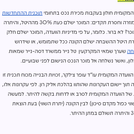
המקומית חולון בעקבות מכירת נכס בתחומי
תוכנית ההתחדשות
(ח/619) חושפת פרקטיקה מוזרה וחסרת תקדים: המוכר ישלם כעת 30% מההיטל, והיתרה
? לא ברור. כלומר, על פי מדיניות הוועדה, המוכר ישלם חלק
רת היטל ההשבחה ישלם הקונה ככל שתמומש, או שידרוש
חה
שערך שמאי המקרקעין טל נייר ממשרד דסה-נייר שמאות
ן, ואשר נשלחה אל מוכר הנכס הנישום לפני שבועיים.
דה המקומית עו"ד עופר צילקר, זכויות הבנייה מכוח תכנית זו
 תוך יישום העקרונות שהותוו בהלכת אליק רון. לפי עקרונות אלו,
ת של הוועדה המקומית לסרב או לדחות בקשה להיתר. למעשה
 כפול מקדם סיכון) לבין הקונה (יתרת השווי) בעת הוצאת