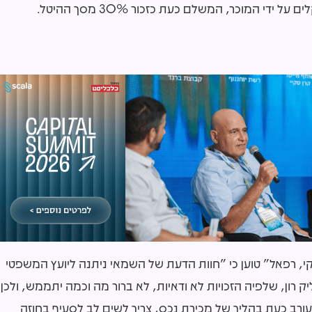
 רפאל" טוען כי "חוות הדעת של השמאי ניתנה ליועץ המשפטי
רון, שלפיה הזכויות לא ודאיות, לא ברור מה וכמה יתממש, ולכן
מעורב כעת בהליך של מכירת נכס, צריך לשים לב לסעיף בחוזה