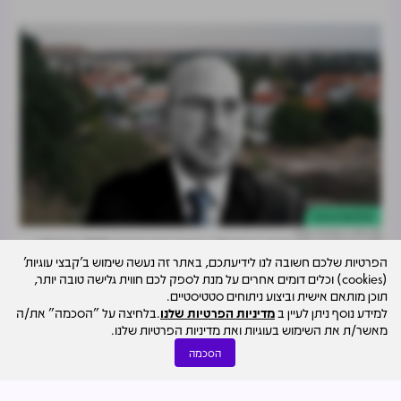
התחדשות עירונית
05.08
נמרוד בוסו
"הסתמכה על כתבה בעיתון": עיריית אזור דרשה 242 מלש"ח
הפרטיות שלכם חשובה לנו לידיעתכם, באתר זה נעשה שימוש ב'קבצי עוגיות'
מאפריקה ואמות. כמה קיבלה?
(cookies) וכלים דומים אחרים על מנת לספק לכם חווית גלישה טובה יותר,
תוכן מותאם אישית וביצוע ניתוחים סטטיסטיים.
למידע נוסף ניתן לעיין ב
מדיניות הפרטיות שלנו
.בלחיצה על "הסכמה" את/ה
מאשר/ת את השימוש בעוגיות ואת מדיניות הפרטיות שלנו.
הסכמה