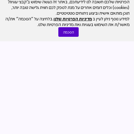
הפרטיות שלכם חשובה לנו לידיעתכם, באתר זה נעשה שימוש ב'קבצי עוגיות'
לתפקידיו בעיריית רמת גן
(cookies) וכלים דומים אחרים על מנת לספק לכם חווית גלישה טובה יותר,
תוכן מותאם אישית וביצוע ניתוחים סטטיסטיים.
למידע נוסף ניתן לעיין ב
מדיניות הפרטיות שלנו
.בלחיצה על "הסכמה" את/ה
מאשר/ת את השימוש בעוגיות ואת מדיניות הפרטיות שלנו.
הסכמה
התחדשות עירונית
04.08
מערכת מרכז הנדל"ן
554 יח"ד במגדלים של 35 קומות: אושרה תוכנית החברה
להתחדשות י-ם וע.ט. בקריית היובל