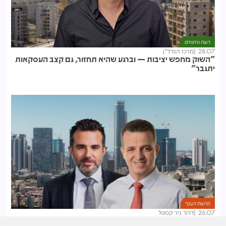
דעות וניתוחים
28.07
מרכז הנדל"ן
"השוק מחפש יציבות — וברגע שהיא תחזור, גם קצב העסקאות
יתגבר"
חדשות הענף
26.07
דרור ניר קסטל
4 חודשים לאחר ההדחה: כרמל שאמה החזיר את רועי ברזילי