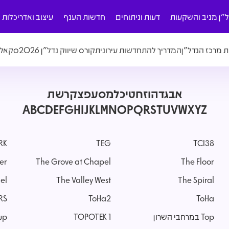
ל"ן מניב והשקעות
דעות וניתוחים
חדשות הענף
עיצוב ואדריכלות
ת מרכז הנדל"ן
המדריך להתחדשות עירונית
קורס שיווק נדל"ן 2026
סקאלה
א
ב
ג
ד
ה
ו
ז
ח
ט
י
כ
ל
מ
ס
ע
פ
צ
ק
ר
ש
ת
A
B
C
D
E
F
G
H
I
J
K
L
M
N
O
P
Q
R
S
T
U
V
W
X
Y
Z
RK
TEG
TCI38
er
The Grove at Chapel
The Floor
ael
The Valley West
The Spiral
RS
ToHa2
ToHa
Top במרחבי השרון
TOPOTEK 1
up