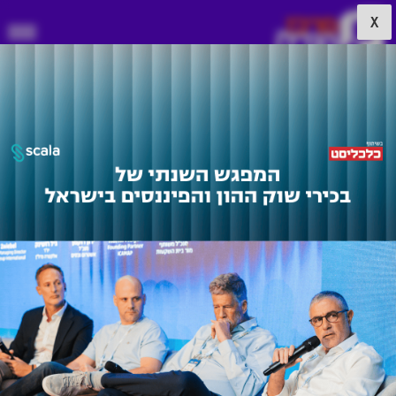
X
עמוד תגיות
א
ב
ג
ד
ה
ו
ז
ח
ט
י
כ
ל
מ
ס
ע
פ
צ
ק
ר
ש
ת
A
B
C
D
E
F
G
H
I
J
K
L
M
N
O
P
Q
R
S
T
U
V
W
X
Y
Z
SBA
Savills
Sae One
SEASKY
SEA TOWER
SBE
SEVEN
SGS LIVING
SGS חברה לבניין
Single Family
Simplex
Sidi City
SK שמאות
SKYLINE AL
Snapshot
so אדריכלות
South Financial
Spaces
District