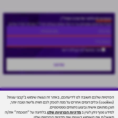
הצטרפו לניוזלטר של מרכז הנדל"ן
וקבלו עדכונים שוטפים על כל מה שחם בעולם הנדל"ן ישירות למייל שלכם
אני מאשר/ת קבלת דיוור
הפרטיות שלכם חשובה לנו לידיעתכם, באתר זה נעשה שימוש ב'קבצי עוגיות'
(cookies) וכלים דומים אחרים על מנת לספק לכם חווית גלישה טובה יותר,
עיצוב האתר
תוכן מותאם אישית וביצוע ניתוחים סטטיסטיים.
© כל הזכויות שמורות למרכז הנדל"ן ישראל - סקאלה
למידע נוסף ניתן לעיין ב
מדיניות הפרטיות שלנו
.בלחיצה על "הסכמה" את/ה
ד.מ בע"מ Scala Group D.M
מאשר/ת את השימוש בעוגיות ואת מדיניות הפרטיות שלנו.