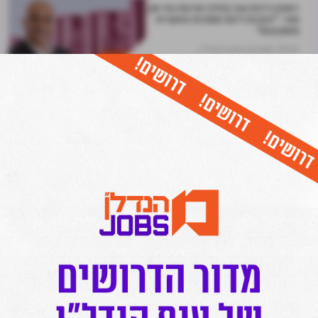
רשות ניירות ערך בהליך אכיפה נגד חנן
מור: "הפרות דיווח חמורות והטעיית
משקיעים"
07.01
מערכת מרכז הנדל"ן
חדשות הענף
מקור האנרגיה של ענף הנדל"ן:
המניות שזינקו ואלה שהתרסקו
ב־2025
04.01
דרור ניר קסטל
נדל"ן מניב והשקעות
בעקבות תביעת הענק מצד הכונס של
חנן מור: רמ"י הגישה תביעה שכנגד
על סך 65 מיליון שקל
18.05
דרור ניר קסטל
חדשות הענף
הורידו עכשיו את האפליקציה של מרכז הנדל"ן
המרכז בפייסבוק