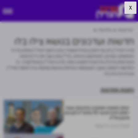
X
דף הבית
צילו בלו
חדשות ועדכונים בנושא צילו בלו
מרכז הנדל"ן הינו גוף התוכן הגדול והמוביל בארץ לענף הנדל"ן וחולש על כל
התחומים: מגורים, התחדשות עירונית, נדל"ן מניב ועוד את כל הכתבות
והעדכונים על צילו בלו תוכלו למצוא באתר מרכז הנדל״ן ובאפליקציה. כל
החדשות החמות בענף, העסקאות הגדולות וכתבות נוספות בכל תחומי הנדל"ן
ובפרט על צילו בלו.
כתבות אחרונות
יצחק תשובה ושותפיו בלוינסקי עופר
ייאלצו להזרים עד 70 מלש"ח לקראת
פרעון אג"ח
01.06
דרור ניר קסטל
נדל"ן מניב והשקעות